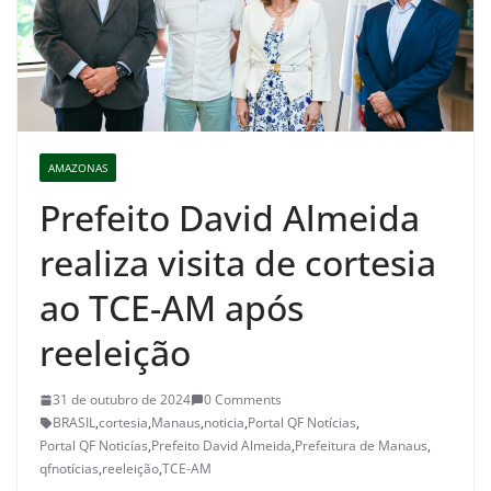
AMAZONAS
Prefeito David Almeida
realiza visita de cortesia
ao TCE-AM após
reeleição
31 de outubro de 2024
0 Comments
BRASIL
,
cortesia
,
Manaus
,
noticia
,
Portal QF Notícias
,
Portal QF Noticías
,
Prefeito David Almeida
,
Prefeitura de Manaus
,
qfnotícias
,
reeleição
,
TCE-AM