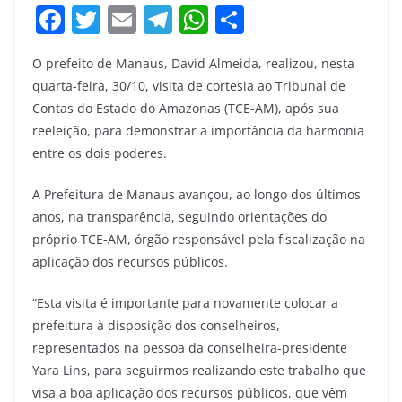
F
T
E
T
W
S
a
w
m
el
h
h
O prefeito de Manaus, David Almeida, realizou, nesta
c
itt
ai
e
at
ar
quarta-feira, 30/10, visita de cortesia ao Tribunal de
e
er
l
gr
s
e
Contas do Estado do Amazonas (TCE-AM), após sua
b
a
A
reeleição, para demonstrar a importância da harmonia
o
m
p
entre os dois poderes.
o
p
A Prefeitura de Manaus avançou, ao longo dos últimos
k
anos, na transparência, seguindo orientações do
próprio TCE-AM, órgão responsável pela fiscalização na
aplicação dos recursos públicos.
“Esta visita é importante para novamente colocar a
prefeitura à disposição dos conselheiros,
representados na pessoa da conselheira-presidente
Yara Lins, para seguirmos realizando este trabalho que
visa a boa aplicação dos recursos públicos, que vêm