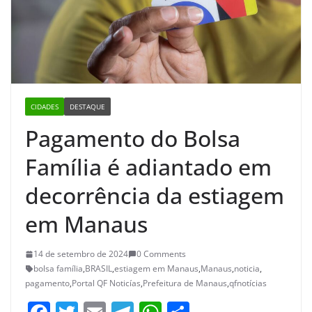
CIDADES
DESTAQUE
Pagamento do Bolsa
Família é adiantado em
decorrência da estiagem
em Manaus
14 de setembro de 2024
0 Comments
bolsa família
,
BRASIL
,
estiagem em Manaus
,
Manaus
,
noticia
,
pagamento
,
Portal QF Noticías
,
Prefeitura de Manaus
,
qfnotícias