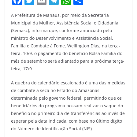
F
T
E
T
W
S
a
w
m
el
h
h
A Prefeitura de Manaus, por meio da Secretaria
c
itt
ai
e
at
ar
Municipal da Mulher, Assistência Social e Cidadania
e
er
l
gr
s
e
(Semasc), informa que, conforme anunciado pelo
b
a
A
ministro do Desenvolvimento e Assistência Social,
o
m
p
Família e Combate à Fome, Wellington Dias, na terça-
feira, 10/9, o pagamento do benefício Bolsa Família do
o
p
mês de setembro será adiantado para a próxima terça-
k
feira, 17/9.
A quebra do calendário escalonado é uma das medidas
de combate à seca no Estado do Amazonas,
determinada pelo governo federal, permitindo que os
beneficiários do programa possam realizar o saque do
benefício no primeiro dia de transferências ao invés de
esperar pela data indicada, com base no último dígito
do Número de Identificação Social (NIS).