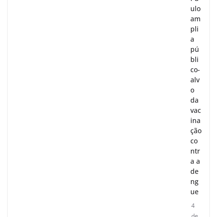
ulo
am
pli
a
pú
bli
co-
alv
o
da
vac
ina
ção
co
ntr
a a
de
ng
ue
4
de