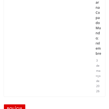
ar
na
Co
pa
do
Mu
nd
o;
rel
em
bre
3
de
ma
rço
de
20
26
POLÍCIA