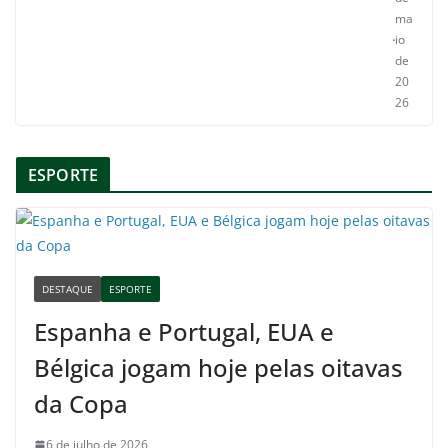
ma
io
de
20
26
ESPORTE
DESTAQUE
ESPORTE
Espanha e Portugal, EUA e
Bélgica jogam hoje pelas oitavas
da Copa
6 de julho de 2026