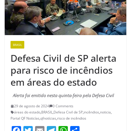
BRASIL
Defesa Civil de SP alerta
para risco de incêndios
em áreas do estado
Alerta foi emitido nesta quinta-feira pela Defesa Civil
29 de agosto de 2024
0 Comments
áreas do estado
,
BRASIL
,
Defesa Civil de SP
,
incêndios
,
noticia
,
Portal QF Noticías
,
qfnotícias
,
risco de incêndios
F
T
E
T
W
S