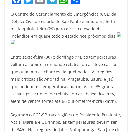
a
w
m
el
h
h
O Centro de Gerenciamento de Emergências (CGE) da
c
itt
ai
e
at
ar
Defesa Civil do estado de São Paulo emitiu um alerta
e
er
l
gr
s
e
nesta quinta-feira (29) para o risco elevado de
b
a
A
incêndios em quase todo o estado nos próximos dias.
o
m
p
o
p
Entre sexta-feira (30) e domingo (1º), as temperaturas
k
voltam a subir e a umidade relativa do ar deve cair, o
que aumenta as chances de queimadas. As regiões
mais críticas são Andradina, Araçatuba, Bauru e Jaú,
que podem ter temperaturas máximas em 35 graus
Celsius (ºC) e umidade relativa do ar abaixo dos 20%,
além de ventos fortes até 60 quilômetros/hora (km/h).
Segundo o CGE-SP, nas regiões de Presidente Prudente,
Assis, Marília e Ourinhos, as temperaturas devem ser
de 34ºC. Nas regiões de Jales, Votuporanga, São José do