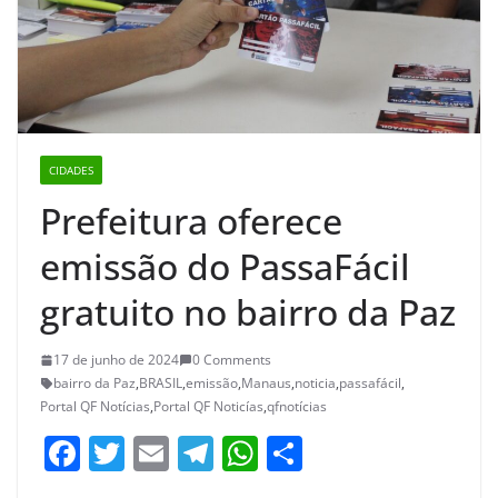
CIDADES
Prefeitura oferece
emissão do PassaFácil
gratuito no bairro da Paz
17 de junho de 2024
0 Comments
bairro da Paz
,
BRASIL
,
emissão
,
Manaus
,
noticia
,
passafácil
,
Portal QF Notícias
,
Portal QF Noticías
,
qfnotícias
F
T
E
T
W
S
a
w
m
el
h
h