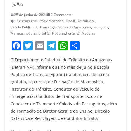
julho
25 de junho de 2024
0 Comments
13 cursos gratuitos
,
Amazonas
,
BRASIL
,
Detran-AM
,
Escola Pública de Trânsito
,
Governo do Amazonas
,
inscrições
,
Manaus
,
noticia
,
Portal QF Notícias
,
Portal QF Noticías
F
T
E
T
W
S
a
w
m
el
h
h
O Departamento Estadual de Trânsito do Amazonas
c
itt
ai
e
at
ar
(Detran-AM) informa que no mês de julho a Escola
e
er
l
gr
s
e
Pública de Trânsito (Eptran) irá oferecer, de forma
b
a
A
gratuita, os cursos de Formação de Mototaxista,
o
m
p
Instrutor de Trânsito, Condutor de Veículo de
Emergência, Condutor de Transporte Escolar e
o
p
Condutor de Transporte Coletivo de Passageiros, além
k
de Formação de Diretor Geral e de Ensino, Direção
Defensiva e Reciclagem de Condutor Infrator.