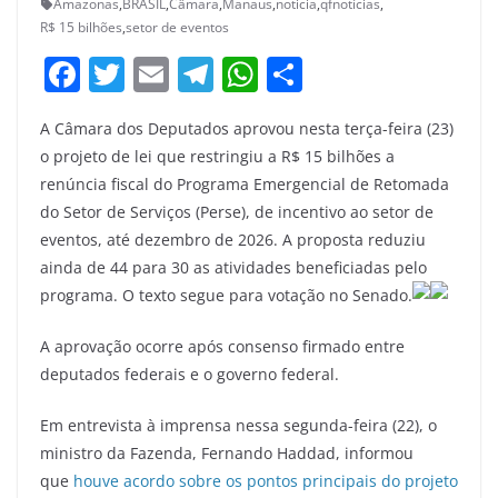
Amazonas
,
BRASIL
,
Câmara
,
Manaus
,
noticia
,
qfnotícias
,
R$ 15 bilhões
,
setor de eventos
F
T
E
T
W
S
a
w
m
el
h
h
A Câmara dos Deputados aprovou nesta terça-feira (23)
c
itt
ai
e
at
ar
o projeto de lei que restringiu a R$ 15 bilhões a
e
er
l
gr
s
e
renúncia fiscal do Programa Emergencial de Retomada
b
a
A
do Setor de Serviços (Perse), de incentivo ao setor de
o
m
p
eventos, até dezembro de 2026. A proposta reduziu
ainda de 44 para 30 as atividades beneficiadas pelo
o
p
programa. O texto segue para votação no Senado.
k
A aprovação ocorre após consenso firmado entre
deputados federais e o governo federal.
Em entrevista à imprensa nessa segunda-feira (22), o
ministro da Fazenda, Fernando Haddad, informou
que
houve acordo sobre os pontos principais do projeto