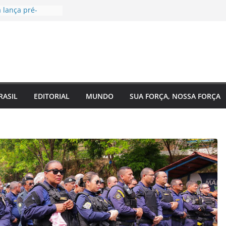
 lança pré-
ara Federal pelo
nda voltada à
ial
l, EUA e Bélgica
oitavas da Copa
companha
o 2 do Plano
azonas e reforça
RASIL
EDITORIAL
MUNDO
SUA FORÇA, NOSSA FORÇA
 o
do estado
saúde para um
ina Maura
 nas ruas e
idatura à
forma urgente
ônibus e
das para
m Manaus