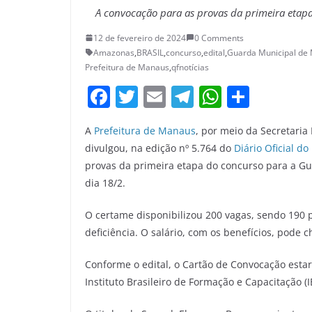
A convocação para as provas da primeira etapa 
12 de fevereiro de 2024
0 Comments
Amazonas
,
BRASIL
,
concurso
,
edital
,
Guarda Municipal de
Prefeitura de Manaus
,
qfnotícias
F
T
E
T
W
S
a
w
m
el
h
h
A
Prefeitura de Manaus
, por meio da Secretari
c
itt
ai
e
at
ar
divulgou, na edição nº 5.764 do
Diário Oficial d
e
er
l
gr
s
e
provas da primeira etapa do concurso para a G
b
a
A
dia 18/2.
o
m
p
O certame disponibilizou 200 vagas, sendo 190
o
p
deficiência. O salário, com os benefícios, pode 
k
Conforme o edital, o Cartão de Convocação estará
Instituto Brasileiro de Formação e Capacitação (I