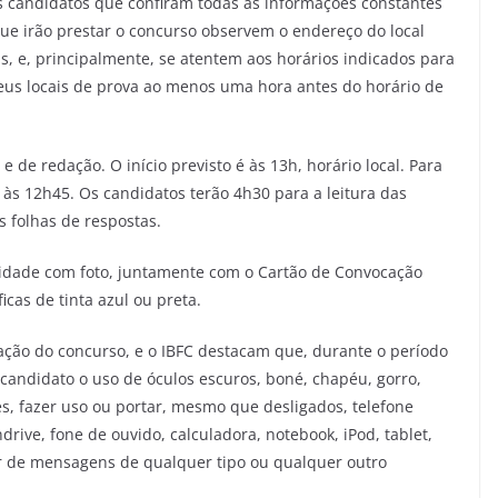
os candidatos que confiram todas as informações constantes
que irão prestar o concurso observem o endereço do local
, e, principalmente, se atentem aos horários indicados para
seus locais de prova ao menos uma hora antes do horário de
e de redação. O início previsto é às 13h, horário local. Para
 às 12h45. Os candidatos terão 4h30 para a leitura das
s folhas de respostas.
idade com foto, juntamente com o Cartão de Convocação
icas de tinta azul ou preta.
ção do concurso, e o IBFC destacam que, durante o período
 candidato o uso de óculos escuros, boné, chapéu, gorro,
es, fazer uso ou portar, mesmo que desligados, telefone
ndrive, fone de ouvido, calculadora, notebook, iPod, tablet,
or de mensagens de qualquer tipo ou qualquer outro