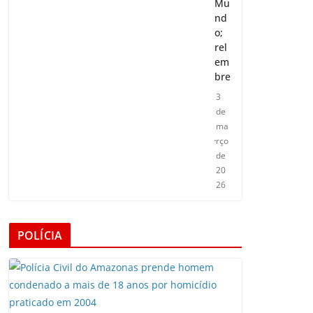
Mu
nd
o;
rel
em
bre
3
de
ma
rço
de
20
26
POLÍCIA