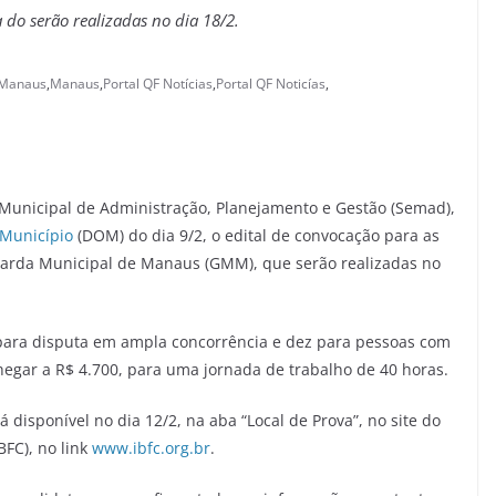
do serão realizadas no dia 18/2.
 Manaus
,
Manaus
,
Portal QF Notícias
,
Portal QF Noticías
,
a Municipal de Administração, Planejamento e Gestão (Semad),
o Município
(DOM) do dia 9/2, o edital de convocação para as
uarda Municipal de Manaus (GMM), que serão realizadas no
 para disputa em ampla concorrência e dez para pessoas com
chegar a R$ 4.700, para uma jornada de trabalho de 40 horas.
 disponível no dia 12/2, na aba “Local de Prova”, no site do
BFC), no link
www.ibfc.org.br
.