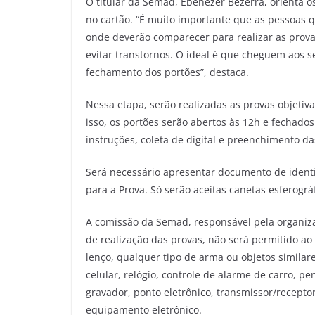
O titular da Semad, Ebenezer Bezerra, orienta 
no cartão. “É muito importante que as pessoas 
onde deverão comparecer para realizar as provas
evitar transtornos. O ideal é que cheguem aos 
fechamento dos portões”, destaca.
Nessa etapa, serão realizadas as provas objetiva 
isso, os portões serão abertos às 12h e fechados
instruções, coleta de digital e preenchimento da
Será necessário apresentar documento de ident
para a Prova. Só serão aceitas canetas esferográf
A comissão da Semad, responsável pela organiza
de realização das provas, não será permitido ao
lenço, qualquer tipo de arma ou objetos similar
celular, relógio, controle de alarme de carro, pe
gravador, ponto eletrônico, transmissor/recept
equipamento eletrônico.