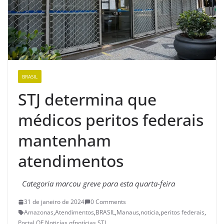
BRASIL
STJ determina que
médicos peritos federais
mantenham
atendimentos
Categoria marcou greve para esta quarta-feira
31 de janeiro de 2024
0 Comments
Amazonas
,
Atendimentos
,
BRASIL
,
Manaus
,
noticia
,
peritos federais
,
Portal QF Noticías
,
qfnotícias
,
STJ