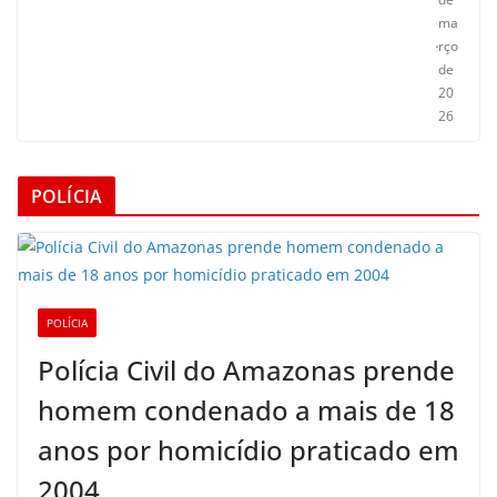
ma
rço
de
20
26
POLÍCIA
POLÍCIA
Polícia Civil do Amazonas prende
homem condenado a mais de 18
anos por homicídio praticado em
2004