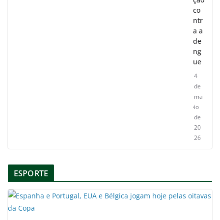
co
ntr
a a
de
ng
ue
4
de
ma
io
de
20
26
ESPORTE