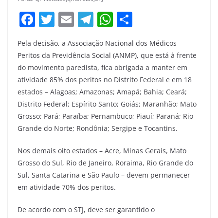
F
T
E
T
W
S
a
w
m
el
h
h
Pela decisão, a Associação Nacional dos Médicos
c
itt
ai
e
at
ar
Peritos da Previdência Social (ANMP), que está à frente
e
er
l
gr
s
e
do movimento paredista, fica obrigada a manter em
b
a
A
atividade 85% dos peritos no Distrito Federal e em 18
o
m
p
estados – Alagoas; Amazonas; Amapá; Bahia; Ceará;
Distrito Federal; Espírito Santo; Goiás; Maranhão; Mato
o
p
Grosso; Pará; Paraíba; Pernambuco; Piauí; Paraná; Rio
k
Grande do Norte; Rondônia; Sergipe e Tocantins.
Nos demais oito estados – Acre, Minas Gerais, Mato
Grosso do Sul, Rio de Janeiro, Roraima, Rio Grande do
Sul, Santa Catarina e São Paulo – devem permanecer
em atividade 70% dos peritos.
De acordo com o STJ, deve ser garantido o