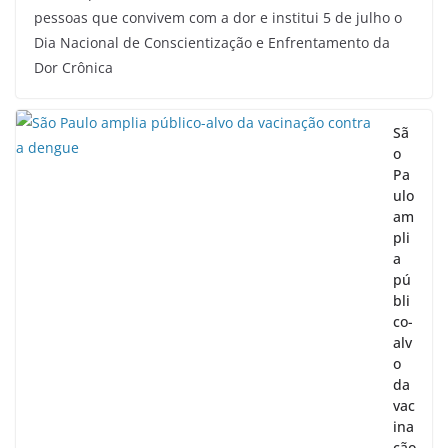
pessoas que convivem com a dor e institui 5 de julho o
Dia Nacional de Conscientização e Enfrentamento da
Dor Crônica
Sã
o
Pa
ulo
am
pli
a
pú
bli
co-
alv
o
da
vac
ina
ção