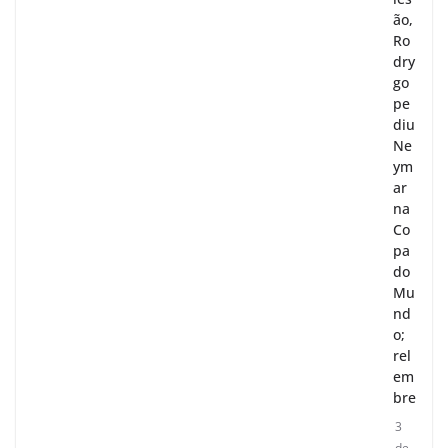
ão,
Ro
dry
go
pe
diu
Ne
ym
ar
na
Co
pa
do
Mu
nd
o;
rel
em
bre
3
de