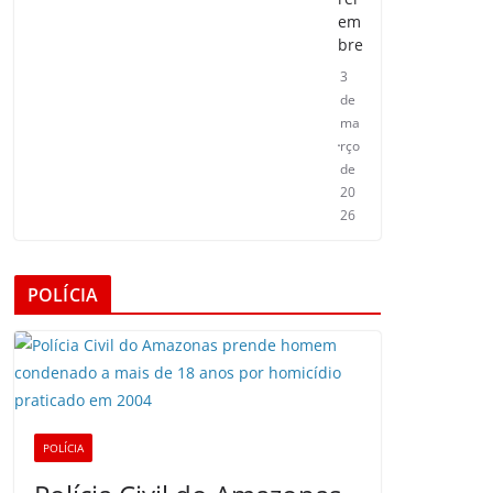
em
bre
3
de
ma
rço
de
20
26
POLÍCIA
POLÍCIA