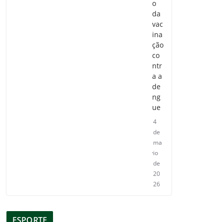
o
da
vac
ina
ção
co
ntr
a a
de
ng
ue
4
de
ma
io
de
20
26
ESPORTE