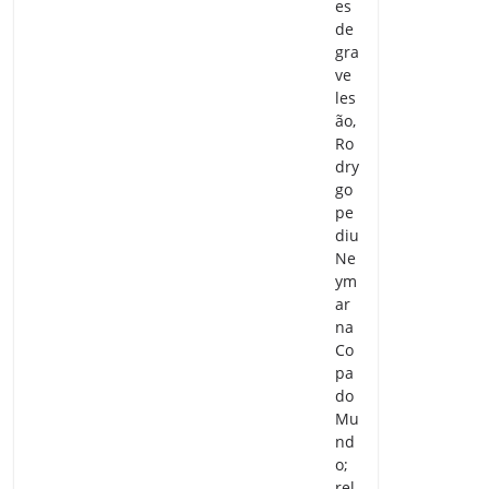
es
de
gra
ve
les
ão,
Ro
dry
go
pe
diu
Ne
ym
ar
na
Co
pa
do
Mu
nd
o;
rel