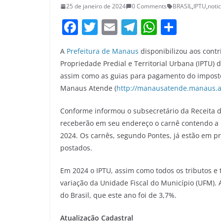
25 de janeiro de 2024
0 Comments
BRASIL
,
IPTU
,
notic
F
T
E
T
W
S
a
w
m
el
h
h
A
Prefeitura de Manaus
disponibilizou aos cont
c
itt
ai
e
at
ar
Propriedade Predial e Territorial Urbana (IPTU) 
e
er
l
gr
s
e
assim como as guias para pagamento do imposto,
b
a
A
Manaus Atende (
http://manausatende.manaus.
o
m
p
Conforme informou o subsecretário da Receita 
o
p
receberão em seu endereço o carnê contendo a 
k
2024. Os carnês, segundo Pontes, já estão em p
postados.
Em 2024 o IPTU, assim como todos os tributos e 
variação da Unidade Fiscal do Município (UFM). A
do Brasil, que este ano foi de 3,7%.
Atualização Cadastral