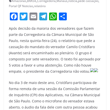
Amazonas
,
BRASIL
,
Corregedoria
,
Manaus
,
noticia
,
pede cassação
,
Portal QF Noticías
,
relatório
F
T
E
T
W
S
a
w
m
el
h
h
Após decisão da maioria dos vereadores que fazem
c
itt
ai
e
at
ar
parte da Corregedoria da Câmara Municipal de São
e
er
l
gr
s
e
Paulo, nesta quinta-feira (24), o relatório que pede a
b
a
A
cassação do mandato do vereador Camilo Cristófaro
o
m
p
(Avante) será encaminhado ao plenário. O grupo é
composto por sete vereadores. O texto foi aprovado por
o
p
5 votos a favor e uma abstenção. Como não houve
k
empate, o presidente da Corregedoria não votou.
No dia 3 de maio deste ano, Cristófaro participava de
forma remota de uma sessão da Comissão Parlamentar
de Inquérito (CPI) dos Aplicativos, na Câmara Municipal
de São Paulo. Como o microfone do vereador estava
aberto, o áudio da fala dele com outra pessoa acabou