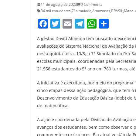
11 de agosto de 2023
0 Comments
34 mil estudantes
,
7º simulado
,
Amazonas
,
BRASIL
,
Manau
F
T
E
T
W
S
a
w
m
el
h
h
A gestão David Almeida tem buscado a excelênc
c
itt
ai
e
at
ar
avaliações do Sistema Nacional de Avaliação da 
e
er
l
gr
s
e
nesta quinta-feira, 10/8, o 7° Simulado do Pró-S
b
a
A
escolas municipais, coordenadas pela Secretari
o
m
p
21.558 estudantes do 5° ano em 760 turmas, al
o
p
A iniciativa é executada, por meio do programa
k
cinco etapas dessa ação pedagógica, que tem o i
Desenvolvimento da Educação Básica (Ideb) de M
de matemática.
A ação é coordenada pela Divisão de Avaliação 
avanços dos estudantes, bem como observar o p
componentes curriculares. E a atual gestão da 