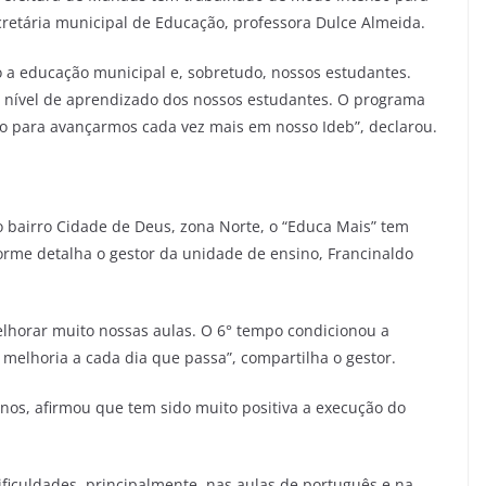
ecretária municipal de Educação, professora Dulce Almeida.
o a educação municipal e, sobretudo, nossos estudantes.
 o nível de aprendizado dos nossos estudantes. O programa
ico para avançarmos cada vez mais em nosso Ideb”, declarou.
o bairro Cidade de Deus, zona Norte, o “Educa Mais” tem
rme detalha o gestor da unidade de ensino, Francinaldo
lhorar muito nossas aulas. O 6° tempo condicionou a
 melhoria a cada dia que passa”, compartilha o gestor.
os, afirmou que tem sido muito positiva a execução do
iculdades, principalmente, nas aulas de português e na