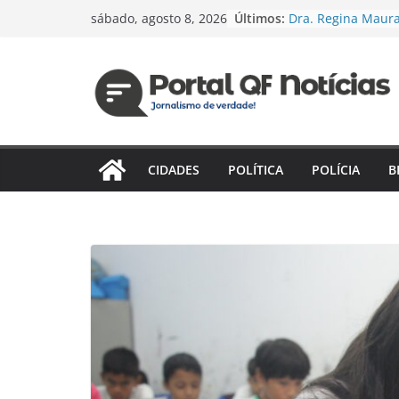
Pular
Últimos:
Dra. Regina Maura
sábado, agosto 8, 2026
para
candidatura à Câm
PSD e reforça age
o
saúde e justiça soc
conteúdo
Espanha e Portuga
jogam hoje pelas 
Jaildo Oliveira a
lançamento do Eix
Estratégico do Am
CIDADES
POLÍTICA
POLÍCIA
B
compromisso com
desenvolvimento 
Das unidades de 
novo desafio: Reg
fortalece presença
confirma pré-cand
Câmara Federal
Vereador cobra re
dos terminais de 
execução de emen
reestruturação e