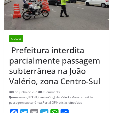
CIDADES
Prefeitura interdita
parcialmente passagem
subterrânea na João
Valério, zona Centro-Sul
8 de junho de 2023
0 Comments
Amazonas
,
BRASIL
,
Centro-Sul
,
João Valério
,
Manaus
,
noticia
,
passagem subterrânea
,
Portal QF Noticías
,
qfnotícias