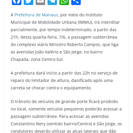
F
T
E
T
W
S
a
w
m
el
h
h
A
Prefeitura de Manaus
, por meio do Instituto
c
itt
ai
e
at
ar
Municipal de Mobilidade Urbana (IMMU), irá interditar
e
er
l
gr
s
e
parcialmente, por tempo indeterminado, a partir das
b
a
A
21h, desta quarta-feira, 7/6, a passagem subterrânea
o
m
p
do complexo viário Ministro Roberto Campos, que liga
as avenidas João Valério e São Jorge, no bairro
o
p
Chapada, zona Centro-Sul.
k
A prefeitura dará início a partir das 22h no serviço de
reparo do limitador de altura, danificado após uma
carreta se chocar contra o equipamento.
O trânsito de veículos de grande porte ficará proibido
no local, somente veículos pequenos poderão acessar a
passagem subterrânea. Para acessar as avenidas
Constantino Nery (sentido bairro/Centro) e São Jorge, os
condutores deverão utilizar as alças laterais que dão