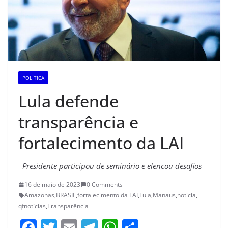
POLÍTICA
Lula defende
transparência e
fortalecimento da LAI
Presidente participou de seminário e elencou desafios
16 de maio de 2023
0 Comments
Amazonas
,
BRASIL
,
fortalecimento da LAI
,
Lula
,
Manaus
,
noticia
,
qfnotícias
,
Transparência
F
T
E
T
W
S