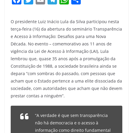
a
w
m
el
h
h
c
itt
ai
e
at
ar
O presidente Luiz Inácio Lula da Silva participou nesta
e
er
l
gr
s
e
terça-feira (16) da abertura do seminário Transparência
b
a
A
e Acesso à Informação: Desafios para uma Nova
o
m
p
Década. No evento – comemorativo aos 11 anos de
vigência da Lei de Acesso à Informação (LAI), Lula
o
p
lembrou que, quase 35 anos após a promulgação da
k
Constituição de 1988, a sociedade brasileira ainda se
depara “com sombras do passado, com pessoas que
acham que o Estado pertence a uma elite dissociada da
sociedade, com autoridades que acham que não devem
prestar contas a ninguém”.
“A verdade é que sem transparência
não há democracia e o acesso à
informação como direito fundamental