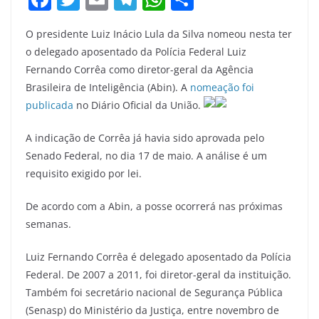
a
w
m
el
h
h
O presidente Luiz Inácio Lula da Silva nomeou nesta ter
c
itt
ai
e
at
ar
o delegado aposentado da Polícia Federal Luiz
e
er
l
gr
s
e
Fernando Corrêa como diretor-geral da Agência
b
a
A
Brasileira de Inteligência (Abin). A
nomeação foi
o
m
p
publicada
no Diário Oficial da União.
o
p
A indicação de Corrêa já havia sido aprovada pelo
k
Senado Federal, no dia 17 de maio. A análise é um
requisito exigido por lei.
De acordo com a Abin, a posse ocorrerá nas próximas
semanas.
Luiz Fernando Corrêa é delegado aposentado da Polícia
Federal. De 2007 a 2011, foi diretor-geral da instituição.
Também foi secretário nacional de Segurança Pública
(Senasp) do Ministério da Justiça, entre novembro de