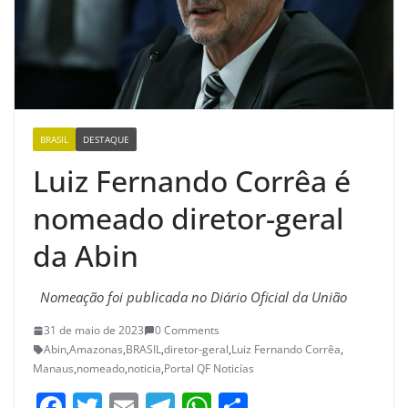
BRASIL
DESTAQUE
Luiz Fernando Corrêa é
nomeado diretor-geral
da Abin
Nomeação foi publicada no Diário Oficial da União
31 de maio de 2023
0 Comments
Abin
,
Amazonas
,
BRASIL
,
diretor-geral
,
Luiz Fernando Corrêa
,
Manaus
,
nomeado
,
noticia
,
Portal QF Noticías
F
T
E
T
W
S