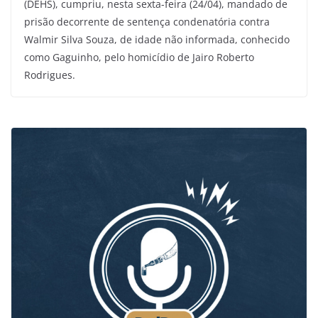
(DEHS), cumpriu, nesta sexta-feira (24/04), mandado de
prisão decorrente de sentença condenatória contra
Walmir Silva Souza, de idade não informada, conhecido
como Gaguinho, pelo homicídio de Jairo Roberto
Rodrigues.