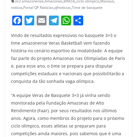
3x3 amazonense
,
Amazonas
,
BRASIL
,
ciclo olímpico
,
Manaus
,
noticia
,
Portal QF Noticías
,
qfnotícias
,
Time de basquete
F
T
E
T
W
S
a
w
m
el
h
h
Vindo de resultados expressivos no basquete 3×3 o
c
itt
ai
e
at
ar
time amazonense Veras Basketball vem fazendo
e
er
l
gr
s
e
história no cenário esportivo da modalidade. A equipe
b
a
A
faz parte do projeto Amazonas nas Olimpíadas de Paris
o
m
p
e, para esse ano, o time se prepara para disputar
competições estaduais e nacionais que possibilitarão a
o
p
conquista da tão sonhada vaga olímpica.
k
“A equipe Veras de Basquete 3×3 já vinha sendo
monitorada pela Fundação Amazonas de Alto
Rendimento (Faar), por seus resultados nos últimos
anos. Agora, como membros do projeto para o próximo
ciclo olímpico, esses atletas se preparam para
competições ainda maiores, pois sabemos que é uma