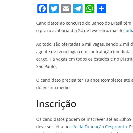
F
T
E
T
W
S
a
w
m
el
h
h
Candidatos ao concurso do Banco do Brasil têm at
c
itt
ai
e
at
ar
o prazo acabaria dia 24 de fevereiro, mas foi
ad
e
er
l
gr
s
e
b
a
A
Ao todo, são ofertadas 6 mil vagas, sendo 2 mil d
agente de tecnologia com contratação imediata; 
o
m
p
cargo. Há vagas em todos os estados e no Distrit
o
p
São Paulo.
k
O candidato precisa ter 18 anos (completos até a
do ensino médio.
Inscrição
Os candidatos podem se inscrever até as 23h59 (h
deve ser feita no
site
da Fundação Cesgranrio
. 