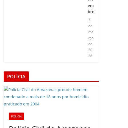
em
bre
3
de
ma
rço
de
20
26
POLÍCIA
POLÍCIA