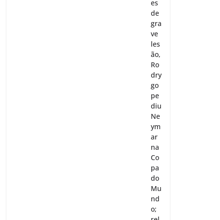
es
de
gra
ve
les
ão,
Ro
dry
go
pe
diu
Ne
ym
ar
na
Co
pa
do
Mu
nd
o;
rel