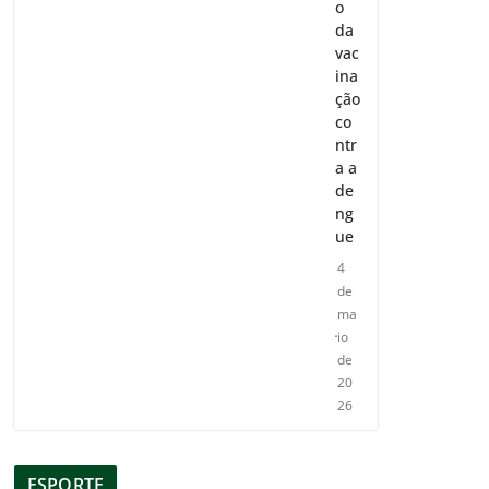
o
da
vac
ina
ção
co
ntr
a a
de
ng
ue
4
de
ma
io
de
20
26
ESPORTE