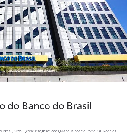
o do Banco do Brasil
a
o Brasil
,
BRASIL
,
concurso
,
inscrições
,
Manaus
,
noticia
,
Portal QF Noticías