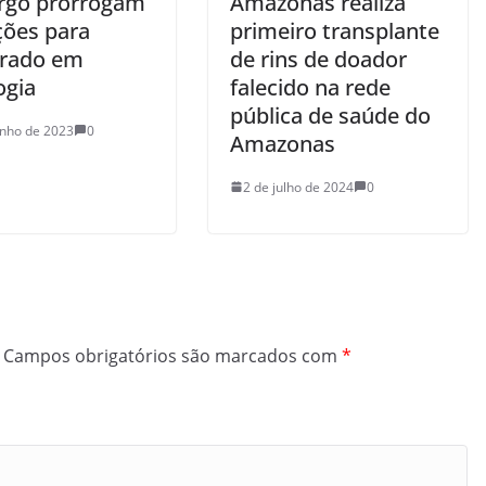
go prorrogam
Amazonas realiza
ções para
primeiro transplante
rado em
de rins de doador
ogia
falecido na rede
pública de saúde do
unho de 2023
0
Amazonas
2 de julho de 2024
0
Campos obrigatórios são marcados com
*