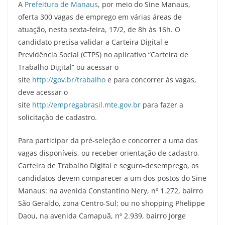
A
Prefeitura de Manaus
, por meio do Sine Manaus,
c
itt
ai
e
at
ar
oferta 300 vagas de emprego em várias áreas de
e
er
l
gr
s
e
atuação, nesta sexta-feira, 17/2, de 8h às 16h. O
b
a
A
candidato precisa validar a Carteira Digital e
o
m
p
Previdência Social (CTPS) no aplicativo “Carteira de
Trabalho Digital” ou acessar o
o
p
site
http://gov.br/trabalho
e para concorrer às vagas,
k
deve acessar o
site
http://empregabrasil.mte.gov.br
para fazer a
solicitação de cadastro.
Para participar da pré-seleção e concorrer a uma das
vagas disponíveis, ou receber orientação de cadastro,
Carteira de Trabalho Digital e seguro-desemprego, os
candidatos devem comparecer a um dos postos do Sine
Manaus: na avenida Constantino Nery, nº 1.272, bairro
São Geraldo, zona Centro-Sul; ou no shopping Phelippe
Daou, na avenida Camapuã, nº 2.939, bairro Jorge