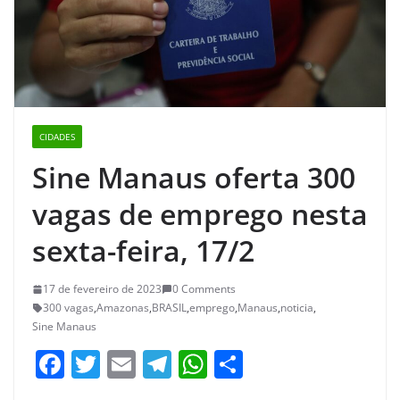
CIDADES
Sine Manaus oferta 300
vagas de emprego nesta
sexta-feira, 17/2
17 de fevereiro de 2023
0 Comments
300 vagas
,
Amazonas
,
BRASIL
,
emprego
,
Manaus
,
noticia
,
Sine Manaus
F
T
E
T
W
S
a
w
m
el
h
h