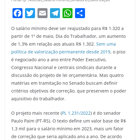
F
T
E
T
W
S
a
w
m
el
h
h
O salário mínimo deve ser reajustado para R$ 1.320 a
c
itt
ai
e
at
ar
partir de 1º de maio, Dia do Trabalhador, um aumento
e
er
l
gr
s
e
de 1,3% em relação aos atuais R$ 1.302.
Sem uma
b
a
A
política de valorização permanente desde 2019
, o piso
o
m
p
é negociado ano a ano entre Poder Executivo,
Congresso Nacional e centrais sindicais durante a
o
p
discussão do projeto de lei orçamentária. Mas quatro
k
matérias em tramitação no Senado buscam definir
critérios objetivos de correção, que preservem o poder
aquisitivo do trabalhador.
O projeto mais recente (
PL 1.231/2022
) é do senador
Paulo Paim (PT-RS). O texto define um valor base de R$
1,3 mil para o salário mínimo em 2023, mais um fator
de correção que seria aplicado ano a ano. De acordo