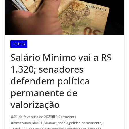
POLÍTICA
Salário Mínimo vai a R$
1.320; senadores
defendem política
permanente de
valorização
21 de fevereiro de 2023
0 Comments
Amazonas
,
BRASIL
,
Manaus
,
noticia
,
política permanente
,
Portal QF Noticías
,
Salário mínimo
,
Senadores
,
valorização