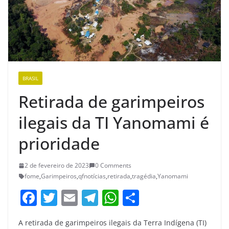
BRASIL
Retirada de garimpeiros
ilegais da TI Yanomami é
prioridade
2 de fevereiro de 2023
0 Comments
fome
,
Garimpeiros
,
qfnotícias
,
retirada
,
tragédia
,
Yanomami
F
T
E
T
W
S
a
w
m
el
h
h
A retirada de garimpeiros ilegais da Terra Indígena (TI)