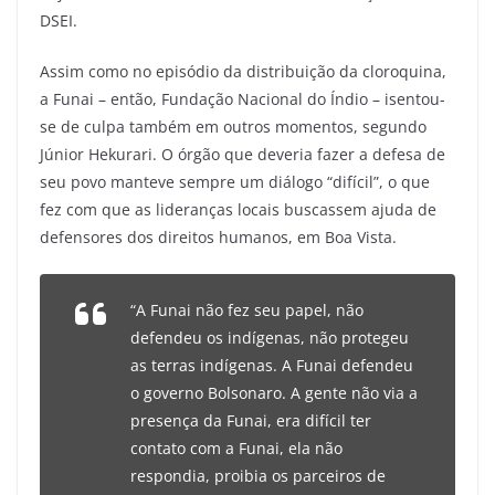
DSEI.
Assim como no episódio da distribuição da cloroquina,
a Funai – então, Fundação Nacional do Índio – isentou-
se de culpa também em outros momentos, segundo
Júnior Hekurari. O órgão que deveria fazer a defesa de
seu povo manteve sempre um diálogo “difícil”, o que
fez com que as lideranças locais buscassem ajuda de
defensores dos direitos humanos, em Boa Vista.
“A Funai não fez seu papel, não
defendeu os indígenas, não protegeu
as terras indígenas. A Funai defendeu
o governo Bolsonaro. A gente não via a
presença da Funai, era difícil ter
contato com a Funai, ela não
respondia, proibia os parceiros de