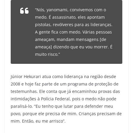
“Nós, yanomami, convivemos com o
medo. É assassinato, eles apontam
pistolas, revólveres para as lideranças.
A gente fica com medo. Várias pessoas
ameaçam, mandam mensagens [de
ameaça] dizendo que eu vou morrer. É
muito risco.”
Júnior Hekurari atua como liderança na região desde
2008 e hoje faz parte de um programa de proteção de
testemunhas. Ele conta que já encaminhou provas das
intimidações à Polícia Federal, pois o medo não pode
paralisá-lo. “Eu tenho que lutar para defender meu
povo, porque ele precisa de mim. Crianças precisam de
mim. Então, eu me arrisco”.