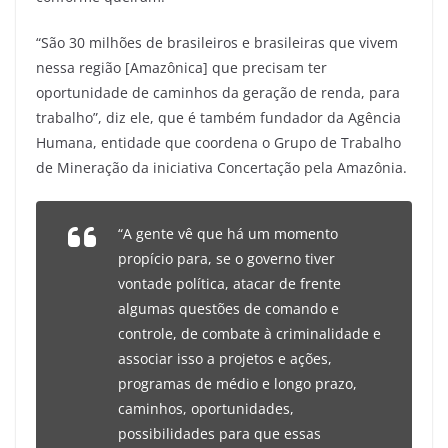
“São 30 milhões de brasileiros e brasileiras que vivem
nessa região [Amazônica] que precisam ter
oportunidade de caminhos da geração de renda, para
trabalho”, diz ele, que é também fundador da Agência
Humana, entidade que coordena o Grupo de Trabalho
de Mineração da iniciativa Concertação pela Amazônia.
“A gente vê que há um momento
propício para, se o governo tiver
vontade política, atacar de frente
algumas questões de comando e
controle, de combate à criminalidade e
associar isso a projetos e ações,
programas de médio e longo prazo,
caminhos, oportunidades,
possibilidades para que essas