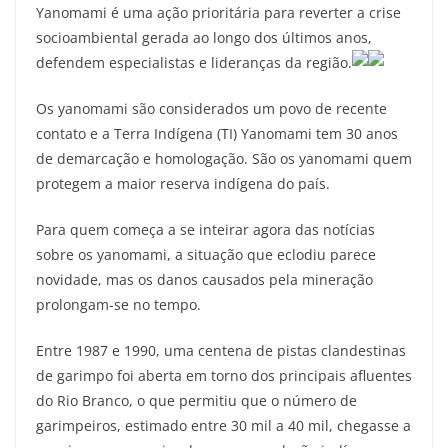
c
itt
ai
e
at
ar
Yanomami é uma ação prioritária para reverter a crise
e
er
l
gr
s
e
socioambiental gerada ao longo dos últimos anos,
b
a
A
defendem especialistas e lideranças da região.
o
m
p
Os yanomami são considerados um povo de recente
o
p
contato e a Terra Indígena (TI) Yanomami tem 30 anos
k
de demarcação e homologação. São os yanomami quem
protegem a maior reserva indígena do país.
Para quem começa a se inteirar agora das notícias
sobre os yanomami, a situação que eclodiu parece
novidade, mas os danos causados pela mineração
prolongam-se no tempo.
Entre 1987 e 1990, uma centena de pistas clandestinas
de garimpo foi aberta em torno dos principais afluentes
do Rio Branco, o que permitiu que o número de
garimpeiros, estimado entre 30 mil a 40 mil, chegasse a