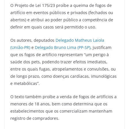
a
w
m
el
h
h
O Projeto de Lei 175/23 proíbe a queima de fogos de
c
itt
ai
e
at
ar
artifício em eventos públicos e privados (fechados ou
e
er
l
gr
s
e
abertos) e atribui ao poder público a competência de
b
a
A
definir em quais casos será permitido o uso.
o
m
p
Os autores, deputados
Delegado Matheus Laiola
o
p
(União-PR)
e
Delegado Bruno Lima (PP-SP)
, justificam
k
que os fogos de artifício representam “um perigo à
saúde dos pets, podendo trazer efeitos imediatos,
entre os quais fugas, atropelamentos e convulsões, ou
de longo prazo, como doenças cardíacas, imunológicas
e metabólicas”.
O texto também proíbe a venda de fogos de artifícios a
menores de 18 anos, bem como determina que os
estabelecimentos que os comercializam mantenham
registro de compradores.