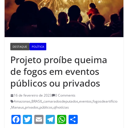
DESTAQUE
POLÍTICA
Projeto proíbe queima
de fogos em eventos
públicos ou privados
16 de fevereiro de 2023
0 Comments
Amazonas
,
BRASIL
,
camaradosdeputados
,
eventos
,
fogosdeartifício
,
Manaus
,
privados
,
públicos
,
qfnotícias
F
T
E
T
W
S