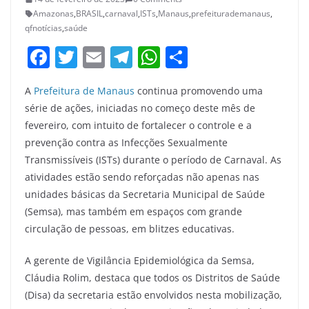
Amazonas
,
BRASIL
,
carnaval
,
ISTs
,
Manaus
,
prefeiturademanaus
,
qfnotícias
,
saúde
F
T
E
T
W
S
a
w
m
el
h
h
A
Prefeitura de Manaus
continua promovendo uma
c
itt
ai
e
at
ar
série de ações, iniciadas no começo deste mês de
e
er
l
gr
s
e
fevereiro, com intuito de fortalecer o controle e a
b
a
A
prevenção contra as Infecções Sexualmente
o
m
p
Transmissíveis (ISTs) durante o período de Carnaval. As
atividades estão sendo reforçadas não apenas nas
o
p
unidades básicas da Secretaria Municipal de Saúde
k
(Semsa), mas também em espaços com grande
circulação de pessoas, em blitzes educativas.
A gerente de Vigilância Epidemiológica da Semsa,
Cláudia Rolim, destaca que todos os Distritos de Saúde
(Disa) da secretaria estão envolvidos nesta mobilização,