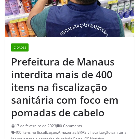
CIDADES
Prefeitura de Manaus
interdita mais de 400
itens na fiscalização
sanitária com foco em
pomadas de cabelo
17 de fevereiro de 2023
0 Comments
400 itens na fiscalização
,
Amazonas
,
BRASIL
,
fiscalização sanitária
,
Manaus
,
noticia
,
pomadas de cabelo
,
Portal QF Noticías
,