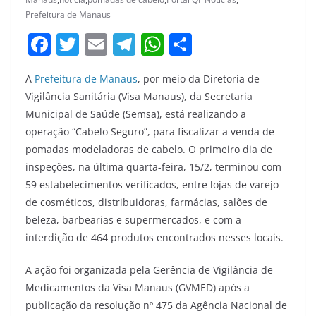
Prefeitura de Manaus
F
T
E
T
W
S
a
w
m
el
h
h
A
Prefeitura de Manaus
, por meio da Diretoria de
c
itt
ai
e
at
ar
Vigilância Sanitária (Visa Manaus), da Secretaria
e
er
l
gr
s
e
Municipal de Saúde (Semsa), está realizando a
b
a
A
operação “Cabelo Seguro”, para fiscalizar a venda de
o
m
p
pomadas modeladoras de cabelo. O primeiro dia de
inspeções, na última quarta-feira, 15/2, terminou com
o
p
59 estabelecimentos verificados, entre lojas de varejo
k
de cosméticos, distribuidoras, farmácias, salões de
beleza, barbearias e supermercados, e com a
interdição de 464 produtos encontrados nesses locais.
A ação foi organizada pela Gerência de Vigilância de
Medicamentos da Visa Manaus (GVMED) após a
publicação da resolução nº 475 da Agência Nacional de