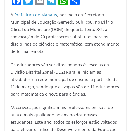
F
T
E
T
W
S
a
w
m
el
h
h
A
Prefeitura de Manaus
, por meio da Secretaria
c
itt
ai
e
at
ar
Municipal de Educação (Semed), publicou, no Diário
e
er
l
gr
s
e
Oficial do Município (DOM) de quarta-feira, 8/2, a
b
a
A
convocação de 20 professores substitutos para as
o
m
p
disciplinas de ciências e matemática, com atendimento
de forma remota.
o
p
k
Os educadores vão ser direcionados às escolas da
Divisão Distrital Zonal (DDZ) Rural e iniciam as
atividades na rede municipal de ensino, a partir do dia
1º de março, sendo que as vagas são de 11 educadores
para matemática e nove para ciências.
“A convocação significa mais professores em sala de
aula e mais qualidade no ensino dos nossos
estudantes. Este ano, todos os esforços estão voltados
para elevar o Índice de Desenvolvimento da Educação