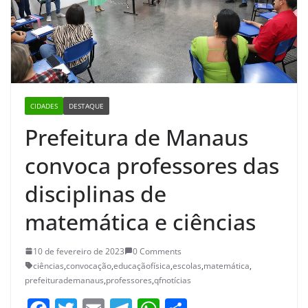
CIDADES
DESTAQUE
Prefeitura de Manaus
convoca professores das
disciplinas de
matemática e ciências
10 de fevereiro de 2023
0 Comments
ciências
,
convocação
,
educaçãofísica
,
escolas
,
matemática
,
prefeiturademanaus
,
professores
,
qfnotícias