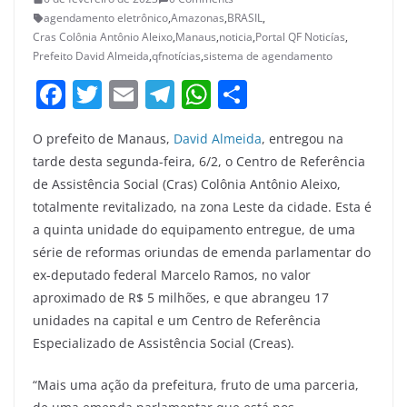
agendamento eletrônico
,
Amazonas
,
BRASIL
,
Cras Colônia Antônio Aleixo
,
Manaus
,
noticia
,
Portal QF Noticías
,
Prefeito David Almeida
,
qfnotícias
,
sistema de agendamento
F
T
E
T
W
S
a
w
m
el
h
h
O prefeito de Manaus,
David Almeida
, entregou na
c
itt
ai
e
at
ar
tarde desta segunda-feira, 6/2, o Centro de Referência
e
er
l
gr
s
e
de Assistência Social (Cras) Colônia Antônio Aleixo,
b
a
A
totalmente revitalizado, na zona Leste da cidade. Esta é
o
m
p
a quinta unidade do equipamento entregue, de uma
série de reformas oriundas de emenda parlamentar do
o
p
ex-deputado federal Marcelo Ramos, no valor
k
aproximado de R$ 5 milhões, e que abrangeu 17
unidades na capital e um Centro de Referência
Especializado de Assistência Social (Creas).
“Mais uma ação da prefeitura, fruto de uma parceria,