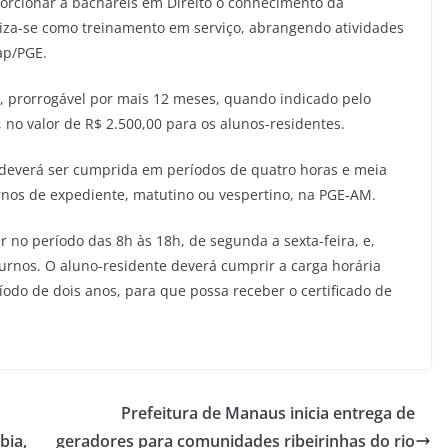
porcionar a bacharéis em Direito o conhecimento da
eriza-se como treinamento em serviço, abrangendo atividades
sap/PGE.
 prorrogável por mais 12 meses, quando indicado pelo
, no valor de R$ 2.500,00 para os alunos-residentes.
s deverá ser cumprida em períodos de quatro horas e meia
urnos de expediente, matutino ou vespertino, na PGE-AM.
r no período das 8h às 18h, de segunda a sexta-feira, e,
rnos. O aluno-residente deverá cumprir a carga horária
íodo de dois anos, para que possa receber o certificado de
Prefeitura de Manaus inicia entrega de
bia,
geradores para comunidades ribeirinhas do rio