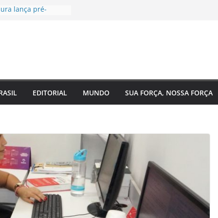
ura lança pré-
Câmara Federal pelo
agenda voltada à
 social
ugal, EUA e Bélgica
as oitavas da Copa
a acompanha
Eixo 2 do Plano
 Amazonas e reforça
RASIL
EDITORIAL
MUNDO
SUA FORÇA, NOSSA FORÇA
com o
to do estado
de saúde para um
Regina Maura
ença nas ruas e
andidatura à
l
 reforma urgente
de ônibus e
mendas para
o em Manaus