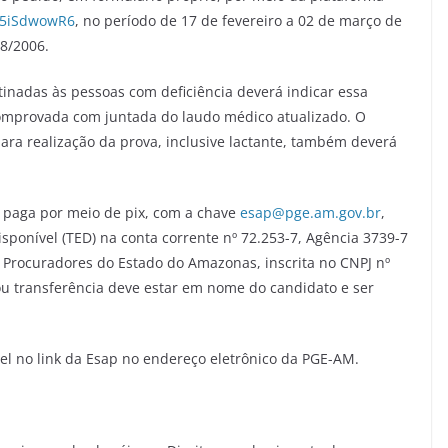
JN5iSdwowR6
, no período de 17 de fevereiro a 02 de março de
088/2006.
tinadas às pessoas com deficiência deverá indicar essa
comprovada com juntada do laudo médico atualizado. O
ara realização da prova, inclusive lactante, também deverá
r paga por meio de pix, com a chave
esap@pge.am.gov.br
,
isponível (TED) na conta corrente nº 72.253-7, Agência 3739-7
Procuradores do Estado do Amazonas, inscrita no CNPJ nº
u transferência deve estar em nome do candidato e ser
vel no link da Esap no endereço eletrônico da PGE-AM.