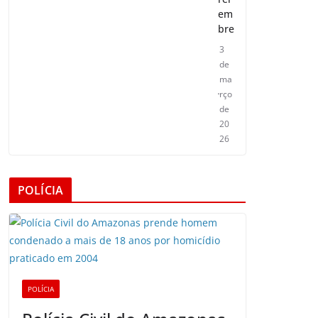
em
bre
3
de
ma
rço
de
20
26
POLÍCIA
POLÍCIA