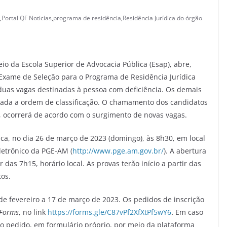
,
Portal QF Noticías
,
programa de residência
,
Residência Jurídica do órgão
io da Escola Superior de Advocacia Pública (Esap), abre,
8º Exame de Seleção para o Programa de Residência Jurídica
 duas vagas destinadas à pessoa com deficiência. Os demais
vada a ordem de classificação. O chamamento dos candidatos
, ocorrerá de acordo com o surgimento de novas vagas.
ca, no dia 26 de março de 2023 (domingo), às 8h30, em local
letrônico da PGE-AM (
http://www.pge.am.gov.br/
). A abertura
 das 7h15, horário local. As provas terão início a partir das
tos.
 de fevereiro a 17 de março de 2023. Os pedidos de inscrição
 Forms
, no link
https://forms.gle/C87vPf2XfXtPf5wY6
.
Em caso
 o pedido, em formulário próprio, por meio da plataforma