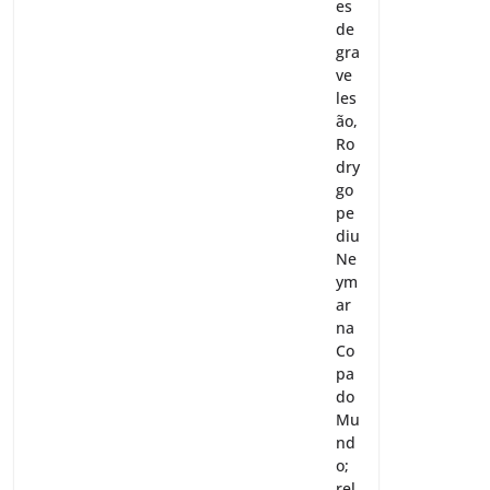
es
de
gra
ve
les
ão,
Ro
dry
go
pe
diu
Ne
ym
ar
na
Co
pa
do
Mu
nd
o;
rel