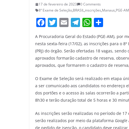
17 de fevereiro de 2023
0 Comments
8º Exame de Seleção
,
BRASIL
,
inscrições
,
Manaus
,
PGE-AM
F
T
E
T
W
S
a
w
m
el
h
h
A Procuradoria Geral do Estado (PGE-AM), por me
c
itt
ai
e
at
ar
nesta sexta-feira (17/02), as inscrições para o 
e
er
l
gr
s
e
(PRJ) do órgão. Serão ofertadas 18 vagas, sendo
b
a
A
aprovados formarão cadastro de reserva, obser
o
m
p
aprovados, que formarem o cadastro de reserva
o
p
O Exame de Seleção será realizado em etapa úni
k
a ser comunicado aos candidatos no endereço e
dos portões e o acesso às salas ocorrerão a partir
8h30 e terão duração total de 5 horas e 30 minu
As inscrições serão realizadas no período de 17
serão realizados por meio da plataforma
Google
de pedido de isenção, o candidato deve realizar