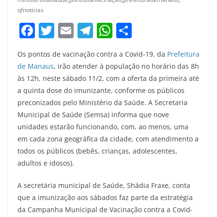
qfnotícias
F
T
E
T
W
S
a
w
m
el
h
h
Os pontos de vacinação contra a Covid-19, da
Prefeitura
c
itt
ai
e
at
ar
de Manaus
, irão atender à população no horário das 8h
e
er
l
gr
s
e
às 12h, neste sábado 11/2, com a oferta da primeira até
b
a
A
a quinta dose do imunizante, conforme os públicos
o
m
p
preconizados pelo Ministério da Saúde. A Secretaria
Municipal de Saúde (Semsa) informa que nove
o
p
unidades estarão funcionando, com, ao menos, uma
k
em cada zona geográfica da cidade, com atendimento a
todos os públicos (bebês, crianças, adolescentes,
adultos e idosos).
A secretária municipal de Saúde, Shádia Fraxe, conta
que a imunização aos sábados faz parte da estratégia
da Campanha Municipal de Vacinação contra a Covid-