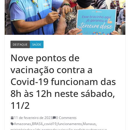
DESTAQUE
SAÚDE
Nove pontos de
vacinação contra a
Covid-19 funcionam das
8h às 12h neste sábado,
11/2
11 de fevereiro de 2023
0 Comments
Amazonas
,
BRASIL
,
covid19
,
funcionamento
,
Manaus
,
ministériodasaúde
,
pontosdevacinação
,
prefeiturademanaus
,