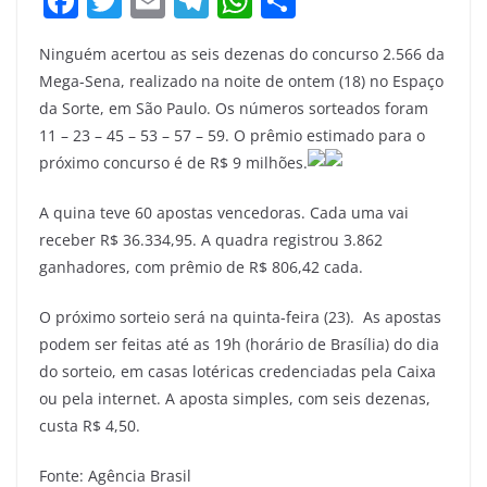
F
T
E
T
W
S
a
w
m
el
h
h
Ninguém acertou as seis dezenas do concurso 2.566 da
c
itt
ai
e
at
ar
Mega-Sena, realizado na noite de ontem (18) no Espaço
e
er
l
gr
s
e
da Sorte, em São Paulo. Os números sorteados foram
b
a
A
11 – 23 – 45 – 53 – 57 – 59. O prêmio estimado para o
o
m
p
próximo concurso é de R$ 9 milhões.
o
p
A quina teve 60 apostas vencedoras. Cada uma vai
k
receber R$ 36.334,95. A quadra registrou 3.862
ganhadores, com prêmio de R$ 806,42 cada.
O próximo sorteio será na quinta-feira (23). As apostas
podem ser feitas até as 19h (horário de Brasília) do dia
do sorteio, em casas lotéricas credenciadas pela Caixa
ou pela internet. A aposta simples, com seis dezenas,
custa R$ 4,50.
Fonte: Agência Brasil