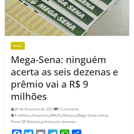
BRASIL
Mega-Sena: ninguém
acerta as seis dezenas e
prêmio vai a R$ 9
milhões
20 de fevereiro de 2023
0 Comments
9 milhões
,
Amazonas
,
BRASIL
,
Manaus
,
Mega-Sena
,
noticia
,
Portal QF Noticías
,
prêmio
,
seis dezenas