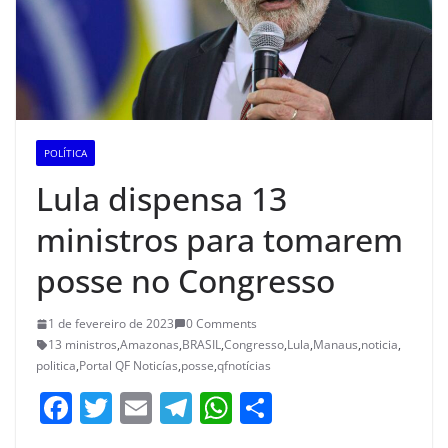
POLÍTICA
Lula dispensa 13
ministros para tomarem
posse no Congresso
1 de fevereiro de 2023
0 Comments
13 ministros
,
Amazonas
,
BRASIL
,
Congresso
,
Lula
,
Manaus
,
noticia
,
politica
,
Portal QF Noticías
,
posse
,
qfnotícias
F
T
E
T
W
S
a
w
m
el
h
h