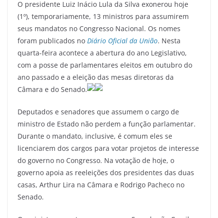
O presidente Luiz Inácio Lula da Silva exonerou hoje
c
itt
ai
e
at
ar
(1º), temporariamente, 13 ministros para assumirem
e
er
l
gr
s
e
seus mandatos no Congresso Nacional. Os nomes
b
a
A
foram publicados no
Diário Oficial da União
. Nesta
o
m
p
quarta-feira acontece a abertura do ano Legislativo,
com a posse de parlamentares eleitos em outubro do
o
p
ano passado e a eleição das mesas diretoras da
k
Câmara e do Senado.
Deputados e senadores que assumem o cargo de
ministro de Estado não perdem a função parlamentar.
Durante o mandato, inclusive, é comum eles se
licenciarem dos cargos para votar projetos de interesse
do governo no Congresso. Na votação de hoje, o
governo apoia as reeleições dos presidentes das duas
casas, Arthur Lira na Câmara e Rodrigo Pacheco no
Senado.