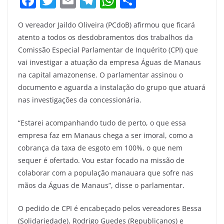
F
T
E
T
W
S
a
w
m
el
h
h
O vereador Jaildo Oliveira (PCdoB) afirmou que ficará
c
itt
ai
e
at
ar
atento a todos os desdobramentos dos trabalhos da
e
er
l
gr
s
e
Comissão Especial Parlamentar de Inquérito (CPI) que
b
a
A
vai investigar a atuação da empresa Águas de Manaus
o
m
p
na capital amazonense. O parlamentar assinou o
documento e aguarda a instalação do grupo que atuará
o
p
nas investigações da concessionária.
k
“Estarei acompanhando tudo de perto, o que essa
empresa faz em Manaus chega a ser imoral, como a
cobrança da taxa de esgoto em 100%, o que nem
sequer é ofertado. Vou estar focado na missão de
colaborar com a população manauara que sofre nas
mãos da Águas de Manaus”, disse o parlamentar.
O pedido de CPI é encabeçado pelos vereadores Bessa
(Solidariedade), Rodrigo Guedes (Republicanos) e