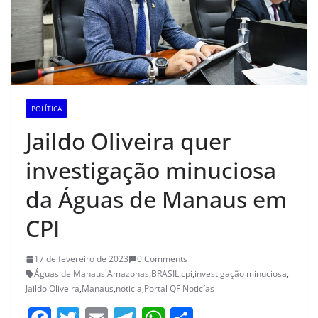
POLÍTICA
Jaildo Oliveira quer
investigação minuciosa
da Águas de Manaus em
CPI
17 de fevereiro de 2023
0 Comments
Águas de Manaus
,
Amazonas
,
BRASIL
,
cpi
,
investigação minuciosa
,
Jaildo Oliveira
,
Manaus
,
noticia
,
Portal QF Noticías