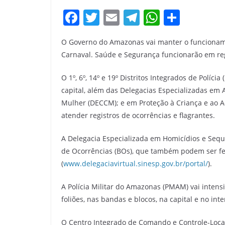
F
T
E
T
W
S
a
w
m
el
h
h
O Governo do Amazonas vai manter o funcioname
c
itt
ai
e
at
ar
Carnaval. Saúde e Segurança funcionarão em reg
e
er
l
gr
s
e
b
a
A
O 1º, 6º, 14º e 19º Distritos Integrados de Polícia 
capital, além das Delegacias Especializadas em 
o
m
p
Mulher (DECCM); e em Proteção à Criança e ao A
o
p
atender registros de ocorrências e flagrantes.
k
A Delegacia Especializada em Homicídios e Seque
de Ocorrências (BOs), que também podem ser feit
(
www.delegaciavirtual.sinesp.gov.br/portal/
).
A Polícia Militar do Amazonas (PMAM) vai intens
foliões, nas bandas e blocos, na capital e no inte
O Centro Integrado de Comando e Controle-Loca