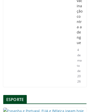
vac
ina
ção
co
ntr
a a
de
ng
ue
4
de
ma
io
de
20
26
ESPORTE