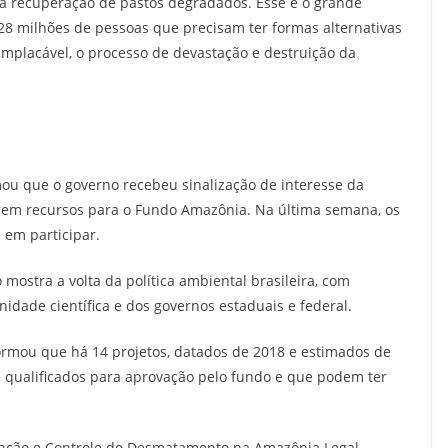
ma recuperação de pastos degradados. Esse é o grande
 28 milhões de pessoas que precisam ter formas alternativas
mplacável, o processo de devastação e destruição da
mou que o governo recebeu sinalização de interesse da
rem recursos para o Fundo Amazônia. Na última semana, os
em participar.
 mostra a volta da política ambiental brasileira, com
nidade científica e dos governos estaduais e federal.
formou que há 14 projetos, datados de 2018 e estimados de
e qualificados para aprovação pelo fundo e que podem ter
enção e Controle do Desmatamento na Amazônia Legal