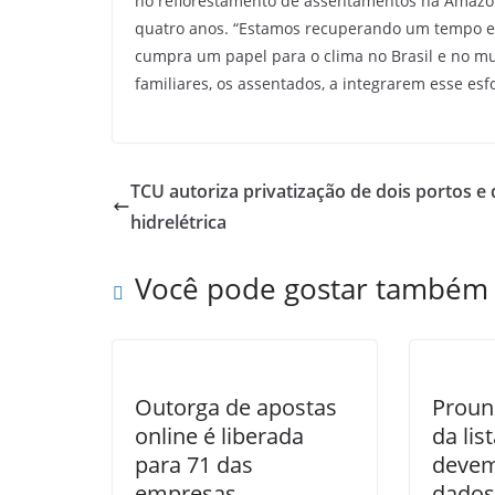
no reflorestamento de assentamentos na Amazô
quatro anos. “Estamos recuperando um tempo em
cumpra um papel para o clima no Brasil e no mu
familiares, os assentados, a integrarem esse es
TCU autoriza privatização de dois portos e 
hidrelétrica
Você pode gostar também
Outorga de apostas
Proun
online é liberada
da lis
para 71 das
devem
empresas
dados