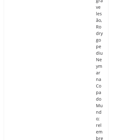
gra
ve
les
ão,
Ro
dry
go
pe
diu
Ne
ym
ar
na
Co
pa
do
Mu
nd
o;
rel
em
bre