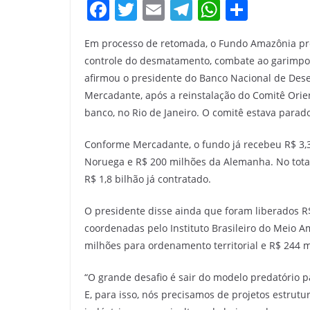
F
T
E
T
W
S
a
w
m
el
h
h
Em processo de retomada, o Fundo Amazônia pret
c
itt
ai
e
at
ar
controle do desmatamento, combate ao garimpo i
e
er
l
gr
s
e
afirmou o presidente do Banco Nacional de Dese
b
a
A
Mercadante, após a reinstalação do Comitê Orie
o
m
p
banco, no Rio de Janeiro. O comitê estava parad
o
p
Conforme Mercadante, o fundo já recebeu R$ 3,3
k
Noruega e R$ 200 milhões da Alemanha. No total
R$ 1,8 bilhão já contratado.
O presidente disse ainda que foram liberados 
coordenadas pelo Instituto Brasileiro do Meio A
milhões para ordenamento territorial e R$ 244 m
“O grande desafio é sair do modelo predatório 
E, para isso, nós precisamos de projetos estr