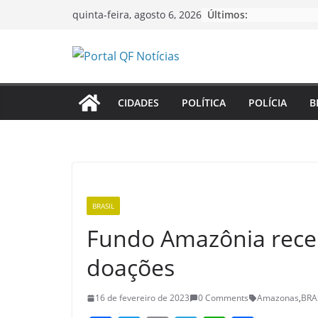
Pular
Últimos:
quinta-feira, agosto 6, 2026
para
o
conteúdo
CIDADES
POLÍTICA
POLÍCIA
B
BRASIL
Fundo Amazônia receb
doações
16 de fevereiro de 2023
0 Comments
Amazonas
,
BRA