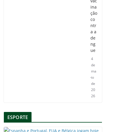
vac
ina
ção
co
ntr
a a
de
ng
ue
4
de
ma
io
de
20
26
ESPORTE