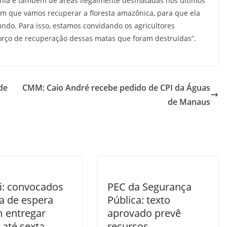
nia e também de áreas ilegalmente desmatadas nos últimos
 que vamos recuperar a floresta amazônica, para que ela
ndo. Para isso, estamos convidando os agricultores
forço de recuperação dessas matas que foram destruídas”.
de
CMM: Caio André recebe pedido de CPI da Águas
de Manaus
i: convocados
PEC da Segurança
ta de espera
Pública: texto
 entregar
aprovado prevê
 até sexta
recursos