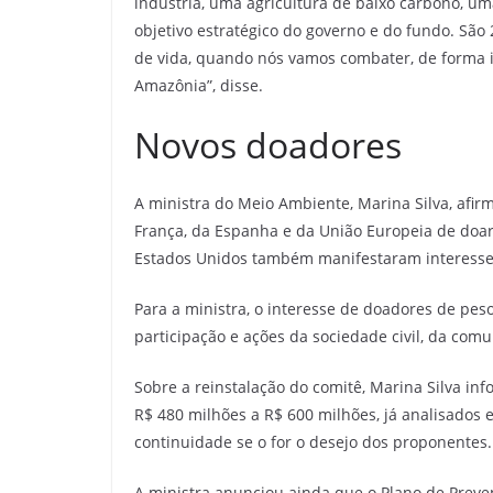
indústria, uma agricultura de baixo carbono, u
objetivo estratégico do governo e do fundo. São
de vida, quando nós vamos combater, de forma i
Amazônia”, disse.
Novos doadores
A ministra do Meio Ambiente, Marina Silva, afir
França, da Espanha e da União Europeia de doa
Estados Unidos também manifestaram interesse 
Para a ministra, o interesse de doadores de peso
participação e ações da sociedade civil, da comu
Sobre a reinstalação do comitê, Marina Silva in
R$ 480 milhões a R$ 600 milhões, já analisados 
continuidade se o for o desejo dos proponentes.
A ministra anunciou ainda que o Plano de Prev