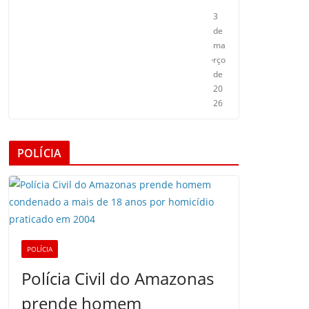
3
de
ma
rço
de
20
26
POLÍCIA
POLÍCIA
Polícia Civil do Amazonas
prende homem