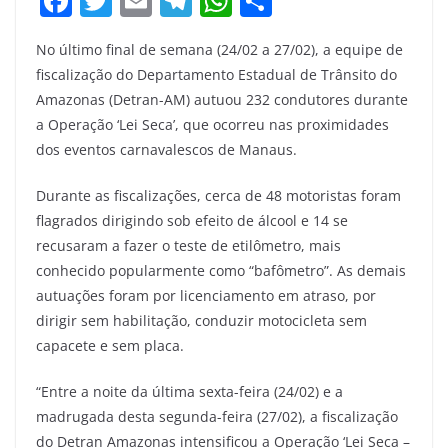
F
T
E
T
W
S
a
w
m
el
h
h
No último final de semana (24/02 a 27/02), a equipe de
c
itt
ai
e
at
ar
fiscalização do Departamento Estadual de Trânsito do
e
er
l
gr
s
e
Amazonas (Detran-AM) autuou 232 condutores durante
b
a
A
a Operação ‘Lei Seca’, que ocorreu nas proximidades
o
m
p
dos eventos carnavalescos de Manaus.
o
p
Durante as fiscalizações, cerca de 48 motoristas foram
k
flagrados dirigindo sob efeito de álcool e 14 se
recusaram a fazer o teste de etilômetro, mais
conhecido popularmente como “bafômetro”. As demais
autuações foram por licenciamento em atraso, por
dirigir sem habilitação, conduzir motocicleta sem
capacete e sem placa.
“Entre a noite da última sexta-feira (24/02) e a
madrugada desta segunda-feira (27/02), a fiscalização
do Detran Amazonas intensificou a Operação ‘Lei Seca –