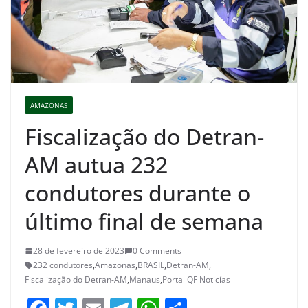
AMAZONAS
Fiscalização do Detran-
AM autua 232
condutores durante o
último final de semana
28 de fevereiro de 2023
0 Comments
232 condutores
,
Amazonas
,
BRASIL
,
Detran-AM
,
Fiscalização do Detran-AM
,
Manaus
,
Portal QF Noticías