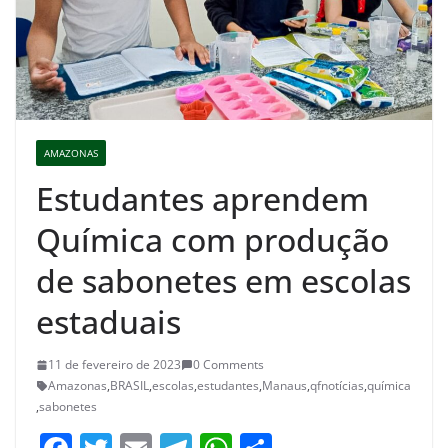
AMAZONAS
Estudantes aprendem
Química com produção
de sabonetes em escolas
estaduais
11 de fevereiro de 2023
0 Comments
Amazonas
,
BRASIL
,
escolas
,
estudantes
,
Manaus
,
qfnotícias
,
química
,
sabonetes