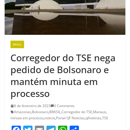
BRASIL
Corregedor do TSE nega
pedido de Bolsonaro e
mantém minuta em
processo
8 de fevereiro de 2023
0 Comments
Amazonas
,
Bolsonaro
,
BRASIL
,
Corregedor do TSE
,
Manaus
,
minuta em processo
,
noticia
,
Portal QF Noticías
,
qfnotícias
,
TSE