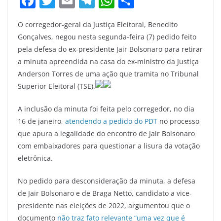
F
T
E
T
W
S
a
w
m
el
h
h
O corregedor-geral da Justiça Eleitoral, Benedito
c
itt
ai
e
at
ar
Gonçalves, negou nesta segunda-feira (7) pedido feito
e
er
l
gr
s
e
pela defesa do ex-presidente Jair Bolsonaro para retirar
b
a
A
a minuta apreendida na casa do ex-ministro da Justiça
o
m
p
Anderson Torres de uma ação que tramita no Tribunal
Superior Eleitoral (TSE).
o
p
k
A inclusão da minuta foi feita pelo corregedor, no dia
16 de janeiro,
atendendo a pedido do PDT
no processo
que apura a legalidade do encontro de Jair Bolsonaro
com embaixadores para questionar a lisura da votação
eletrônica.
No pedido para desconsideração da minuta, a defesa
de Jair Bolsonaro e de Braga Netto, candidato a vice-
presidente nas eleições de 2022, argumentou que o
documento
não traz fato relevante “uma vez que é