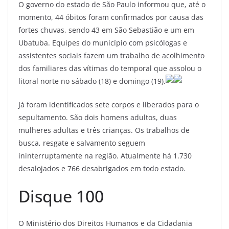
O governo do estado de São Paulo informou que, até o
c
itt
ai
e
at
ar
momento, 44 óbitos foram confirmados por causa das
e
er
l
gr
s
e
fortes chuvas, sendo 43 em São Sebastião e um em
b
a
A
Ubatuba. Equipes do município com psicólogas e
o
m
p
assistentes sociais fazem um trabalho de acolhimento
dos familiares das vítimas do temporal que assolou o
o
p
litoral norte no sábado (18) e domingo (19).
k
Já foram identificados sete corpos e liberados para o
sepultamento. São dois homens adultos, duas
mulheres adultas e três crianças. Os trabalhos de
busca, resgate e salvamento seguem
ininterruptamente na região. Atualmente há 1.730
desalojados e 766 desabrigados em todo estado.
Disque 100
O Ministério dos Direitos Humanos e da Cidadania