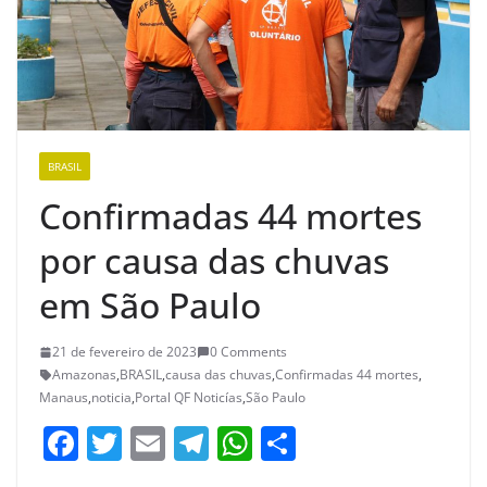
BRASIL
Confirmadas 44 mortes
por causa das chuvas
em São Paulo
21 de fevereiro de 2023
0 Comments
Amazonas
,
BRASIL
,
causa das chuvas
,
Confirmadas 44 mortes
,
Manaus
,
noticia
,
Portal QF Noticías
,
São Paulo
F
T
E
T
W
S
a
w
m
el
h
h