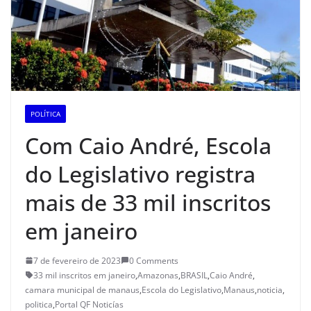
POLÍTICA
Com Caio André, Escola
do Legislativo registra
mais de 33 mil inscritos
em janeiro
7 de fevereiro de 2023
0 Comments
33 mil inscritos em janeiro
,
Amazonas
,
BRASIL
,
Caio André
,
camara municipal de manaus
,
Escola do Legislativo
,
Manaus
,
noticia
,
politica
,
Portal QF Noticías