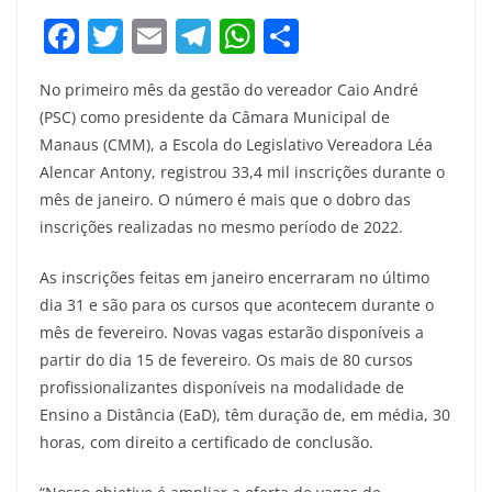
F
T
E
T
W
S
a
w
m
el
h
h
No primeiro mês da gestão do vereador Caio André
c
itt
ai
e
at
ar
(PSC) como presidente da Câmara Municipal de
e
er
l
gr
s
e
Manaus (CMM), a Escola do Legislativo Vereadora Léa
b
a
A
Alencar Antony, registrou 33,4 mil inscrições durante o
o
m
p
mês de janeiro. O número é mais que o dobro das
inscrições realizadas no mesmo período de 2022.
o
p
k
As inscrições feitas em janeiro encerraram no último
dia 31 e são para os cursos que acontecem durante o
mês de fevereiro. Novas vagas estarão disponíveis a
partir do dia 15 de fevereiro. Os mais de 80 cursos
profissionalizantes disponíveis na modalidade de
Ensino a Distância (EaD), têm duração de, em média, 30
horas, com direito a certificado de conclusão.