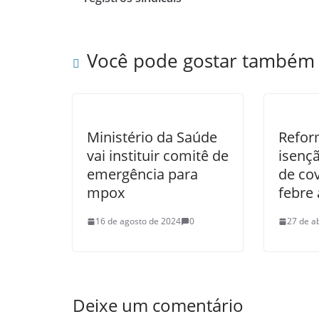
Você pode gostar também
Ministério da Saúde
Refor
vai instituir comitê de
isenç
emergência para
de co
mpox
febre
16 de agosto de 2024
0
27 de a
Deixe um comentário