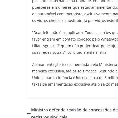
pacientes internadas na unidade. Em horário c
puérperas e mulheres que estão amamentando, 
de automóvel com motorista, exclusivamente par
os vidros cheios e substituindo por vidros esteri
“Doar leite não é complicado. Todas as mães qu
favor entrem em contato conosco pelo WhatsApp 
Lílian Aguiar. “E quem não puder doar pode aju
suas redes sociais”, concluiu a enfermeira.
A amamentação é recomendada pelo Ministério d
maneira exclusiva, até os seis meses. Segundo
Unidas para a Infância (Unicef), cerca de 6 mil
taxas de amamentação exclusiva até o sexto mês
Ministro defende revisão de concessões de
registros sindicais