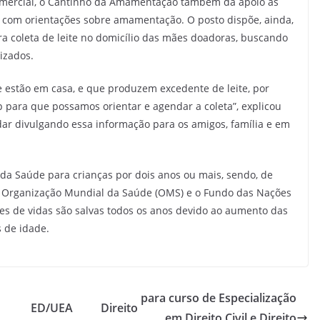
omercial, o Cantinho da Amamentação também dá apoio às
com orientações sobre amamentação. O posto dispõe, ainda,
a coleta de leite no domicílio das mães doadoras, buscando
lizados.
e estão em casa, e que produzem excedente de leite, por
para que possamos orientar e agendar a coleta”, explicou
dar divulgando essa informação para os amigos, família e em
a Saúde para crianças por dois anos ou mais, sendo, de
 a Organização Mundial da Saúde (OMS) e o Fundo das Nações
hões de vidas são salvas todos os anos devido ao aumento das
 de idade.
para curso de Especialização
ED/UEA
Direito
em Direito Civil e Direito