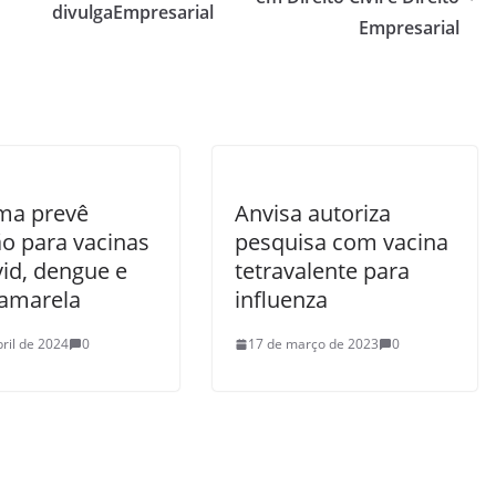
divulga
Empresarial
Empresarial
ma prevê
Anvisa autoriza
ão para vacinas
pesquisa com vacina
vid, dengue e
tetravalente para
 amarela
influenza
bril de 2024
0
17 de março de 2023
0