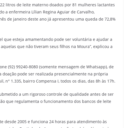
2 litros de leite materno doados por 81 mulheres lactantes
o a enfermeira Lílian Regina Aguiar de Carvalho,
ês de janeiro deste ano já apresentou uma queda de 72,8%
el que esteja amamentando pode ser voluntária e ajudar a
e aquelas que não tiveram seus filhos na Moura”, explicou a
lefone (92) 99240-8080 (somente mensagem de Whatsapp), de
 a doação pode ser realizada presencialmente na própria
l, n° 1.335, bairro Compensa I, todos os dias, das 8h às 17h.
submetido a um rigoroso controle de qualidade antes de ser
ação que regulamenta o funcionamento dos bancos de leite
te desde 2005 e funciona 24 horas para atendimento às