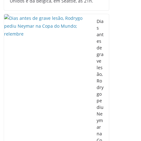
Unidos e da Bélgica, em Seattle, às 21h.
Dia
s
ant
es
de
gra
ve
les
ão,
Ro
dry
go
pe
diu
Ne
ym
ar
na
Co