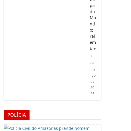
pa
do
Mu
nd
o;
rel
em
bre
3
de
ma
rço
de
20
26
POLÍCIA