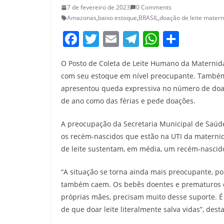
7 de fevereiro de 2023
0 Comments
Amazonas
,
baixo estoque
,
BRASIL
,
doação de leite mater
F
T
E
T
W
S
a
w
m
el
h
h
O Posto de Coleta de Leite Humano da Maternid
c
itt
ai
e
at
ar
com seu estoque em nível preocupante. També
e
er
l
gr
s
e
apresentou queda expressiva no número de doad
b
a
A
de ano como das férias e pede doações.
o
m
p
A preocupação da Secretaria Municipal de Saúde
o
p
os recém-nascidos que estão na UTI da maternid
k
de leite sustentam, em média, um recém-nascido
“A situação se torna ainda mais preocupante, po
também caem. Os bebês doentes e prematuros 
próprias mães, precisam muito desse suporte. É
de que doar leite literalmente salva vidas”, des