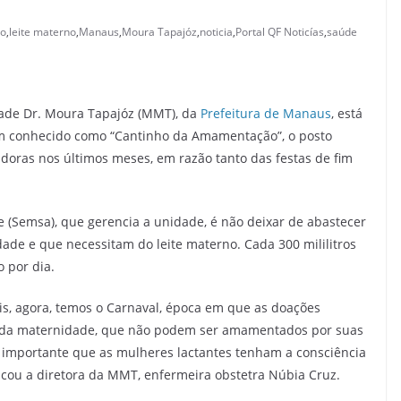
no
,
leite materno
,
Manaus
,
Moura Tapajóz
,
noticia
,
Portal QF Noticías
,
saúde
ade Dr. Moura Tapajóz (MMT), da
Prefeitura de Manaus
, está
m conhecido como “Cantinho da Amamentação”, o posto
oras nos últimos meses, em razão tanto das festas de fim
 (Semsa), que gerencia a unidade, é não deixar de abastecer
ade e que necessitam do leite materno. Cada 300 mililitros
 por dia.
is, agora, temos o Carnaval, época em que as doações
da maternidade, que não podem ser amamentados por suas
 importante que as mulheres lactantes tenham a consciência
tacou a diretora da MMT, enfermeira obstetra Núbia Cruz.