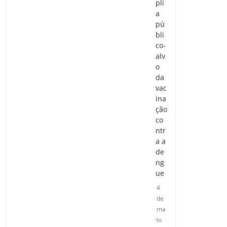
pli
a
pú
bli
co-
alv
o
da
vac
ina
ção
co
ntr
a a
de
ng
ue
4
de
ma
io