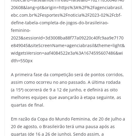
20608&lang=pt&origin=https%3A%2F%2Fagenciabrasil.
ebc.com.br%2Fesportes%2Fnoticia%2F2023-02%2Fcbf-
define-tabela-completa-de-jogos-do-brasileirao-
feminino-
2023&sessionId=3d3008ba88f77a09220c40fc9aa9e7170
e849045&siteScreenName=agenciabrasil&theme=light&
widgetsVersion=aaf4084522e3a%3A1674595607486&wi
dth=550px
A primeira fase da competição será de pontos corridos,
assim como ocorreu no ano passado. A última rodada
(a 15ª) ocorrerá de 9 a 12 de junho, e definirá as oito
melhores equipes que avançarão à etapa seguinte, as
quartas de final.
Em razão da Copa do Mundo Feminina, de 20 de julho a
20 de agosto, o Brasileirão terá uma pausa após as
quartas (de 16 a 26 de junho). Sendo assim, a