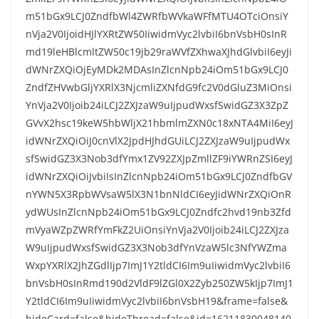
m51bGx9LCJ0ZndfbWl4ZWRfbWVkaWFfMTU4OTciOnsiY
nVja2V0IjoidHJlYXRtZW50IiwidmVyc2lvbiI6bnVsbH0sInR
md19leHBlcmltZW50c19jb29raWVfZXhwaXJhdGlvbiI6eyJi
dWNrZXQiOjEyMDk2MDAsInZlcnNpb24iOm51bGx9LCJ0
ZndfZHVwbGljYXRlX3NjcmliZXNfdG9fc2V0dGluZ3MiOnsi
YnVja2V0Ijoib24iLCJ2ZXJzaW9uIjpudWxsfSwidGZ3X3ZpZ
GVvX2hsc19keW5hbWljX21hbmlmZXN0c18xNTA4MiI6eyJ
idWNrZXQiOiJ0cnVlX2JpdHJhdGUiLCJ2ZXJzaW9uIjpudWx
sfSwidGZ3X3Nob3dfYmx1ZV92ZXJpZmllZF9iYWRnZSI6eyJ
idWNrZXQiOiJvbiIsInZlcnNpb24iOm51bGx9LCJ0ZndfbGV
nYWN5X3RpbWVsaW5lX3N1bnNldCI6eyJidWNrZXQiOnR
ydWUsInZlcnNpb24iOm51bGx9LCJ0Zndfc2hvd19nb3Zfd
mVyaWZpZWRfYmFkZ2UiOnsiYnVja2V0Ijoib24iLCJ2ZXJza
W9uIjpudWxsfSwidGZ3X3Nob3dfYnVzaW5lc3NfYWZma
WxpYXRlX2JhZGdlIjp7ImJ1Y2tldCI6Im9uIiwidmVyc2lvbiI6
bnVsbH0sInRmd190d2VldF9lZGl0X2Zyb250ZW5kIjp7ImJ1
Y2tldCI6Im9uIiwidmVyc2lvbiI6bnVsbH19&frame=false&
hideCard=false&hideThread=false&id=16211830048140