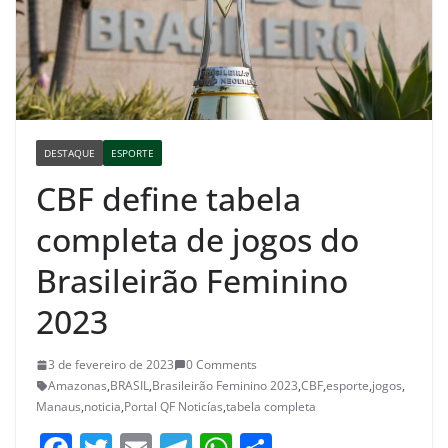
DESTAQUE
ESPORTE
CBF define tabela
completa de jogos do
Brasileirão Feminino
2023
3 de fevereiro de 2023
0 Comments
Amazonas
,
BRASIL
,
Brasileirão Feminino 2023
,
CBF
,
esporte
,
jogos
,
Manaus
,
noticia
,
Portal QF Noticías
,
tabela completa