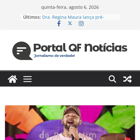
Pular
quinta-feira, agosto 6, 2026
para
Últimos:
Dra. Regina Maura lança pré-
o
candidatura à Câmara Federal pelo
PSD e reforça agenda voltada à
conteúdo
saúde e justiça social
Espanha e Portugal, EUA e Bélgica
jogam hoje pelas oitavas da Copa
Jaildo Oliveira acompanha
lançamento do Eixo 2 do Plano
Estratégico do Amazonas e reforça
compromisso com o
desenvolvimento do estado
Das unidades de saúde para um
novo desafio: Regina Maura
fortalece presença nas ruas e
confirma pré-candidatura à
Câmara Federal
Vereador cobra reforma urgente
dos terminais de ônibus e
execução de emendas para
reestruturação em Manaus