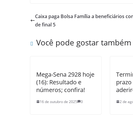
Caixa paga Bolsa Família a beneficiários c
de final 5
Você pode gostar também
Mega-Sena 2928 hoje
Termi
(16): Resultado e
prazo
números; confira!
aderi
16 de outubro de 2025
0
2 de ag