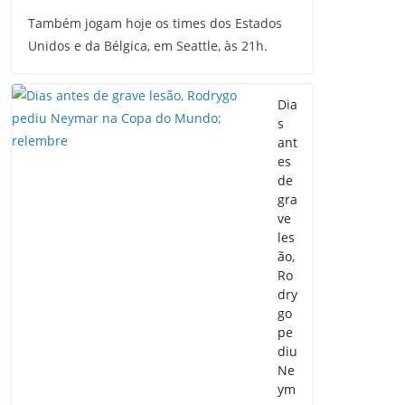
Também jogam hoje os times dos Estados
Unidos e da Bélgica, em Seattle, às 21h.
Dia
s
ant
es
de
gra
ve
les
ão,
Ro
dry
go
pe
diu
Ne
ym