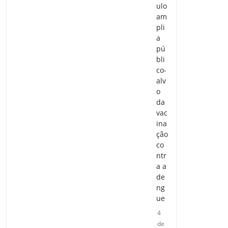
ulo
am
pli
a
pú
bli
co-
alv
o
da
vac
ina
ção
co
ntr
a a
de
ng
ue
4
de