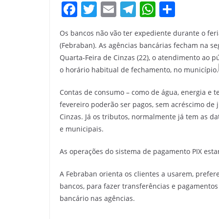
F
T
E
T
W
S
a
w
m
el
h
h
Os bancos não vão ter expediente durante o fer
c
itt
ai
e
at
ar
(Febraban). As agências bancárias fecham na segu
e
er
l
gr
s
e
Quarta-Feira de Cinzas (22), o atendimento ao p
b
a
A
o horário habitual de fechamento, no município.
o
m
p
Contas de consumo – como de água, energia e te
o
p
fevereiro poderão ser pagos, sem acréscimo de ju
k
Cinzas. Já os tributos, normalmente já tem as da
e municipais.
As operações do sistema de pagamento PIX esta
A Febraban orienta os clientes a usarem, prefer
bancos, para fazer transferências e pagamentos
bancário nas agências.