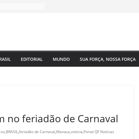
RASIL
EDITORIAL
MUNDO
SUA FORÇA, NOSSA FORÇA
 no feriadão de Carnaval
cos
,
BRASIL
,
feriadão de Carnaval
,
Manaus
,
noticia
,
Portal QF Notícias