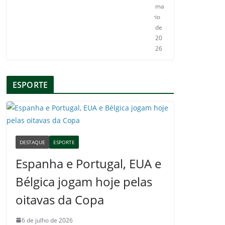
ma
io
de
20
26
ESPORTE
DESTAQUE
ESPORTE
Espanha e Portugal, EUA e
Bélgica jogam hoje pelas
oitavas da Copa
6 de julho de 2026