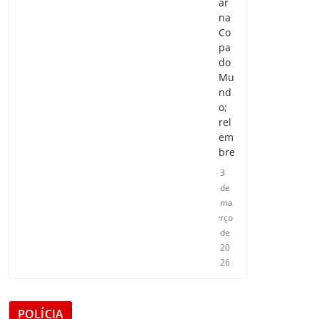
ar
na
Co
pa
do
Mu
nd
o;
rel
em
bre
3
de
ma
rço
de
20
26
POLÍCIA