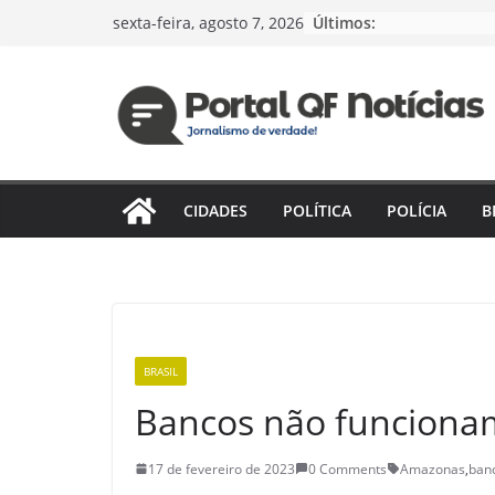
Pular
Últimos:
sexta-feira, agosto 7, 2026
para
o
conteúdo
CIDADES
POLÍTICA
POLÍCIA
B
BRASIL
Bancos não funcionam
17 de fevereiro de 2023
0 Comments
Amazonas
,
ban