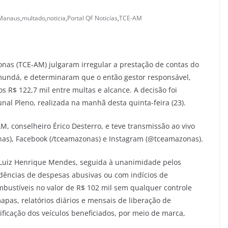
Manaus
,
multado
,
noticia
,
Portal QF Noticías
,
TCE-AM
nas (TCE-AM) julgaram irregular a prestação de contas do
undá, e determinaram que o então gestor responsável,
s R$ 122,7 mil entre multas e alcance. A decisão foi
nal Pleno, realizada na manhã desta quinta-feira (23).
M, conselheiro Érico Desterro, e teve transmissão ao vivo
as), Facebook (/tceamazonas) e Instagram (@tceamazonas).
r Luiz Henrique Mendes, seguida à unanimidade pelos
idências de despesas abusivas ou com indícios de
mbustíveis no valor de R$ 102 mil sem qualquer controle
pas, relatórios diários e mensais de liberação de
tificação dos veículos beneficiados, por meio de marca,