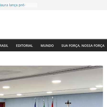
aura lança pré-
à Câmara Federal pelo
 agenda voltada à
a social
tugal, EUA e Bélgica
las oitavas da Copa
ra acompanha
 Eixo 2 do Plano
o Amazonas e reforça
RASIL
EDITORIAL
MUNDO
SUA FORÇA, NOSSA FORÇA
 com o
nto do estado
 de saúde para um
: Regina Maura
sença nas ruas e
-candidatura à
al
ra reforma urgente
 de ônibus e
emendas para
ão em Manaus