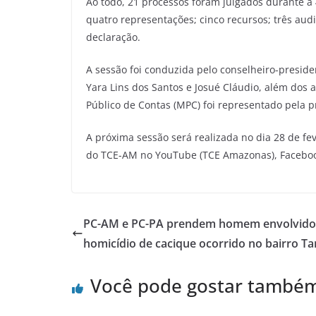
Ao todo, 21 processos foram julgados durante a 
quatro representações; cinco recursos; três a
declaração.
A sessão foi conduzida pelo conselheiro-presiden
Yara Lins dos Santos e Josué Cláudio, além dos 
Público de Contas (MPC) foi representado pela 
A próxima sessão será realizada no dia 28 de fev
do TCE-AM no YouTube (TCE Amazonas), Faceboo
PC-AM e PC-PA prendem homem envolvido
homicídio de cacique ocorrido no bairro T
Você pode gostar també