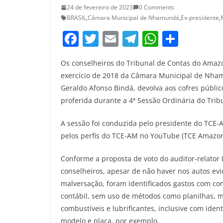
24 de fevereiro de 2023
0 Comments
BRASIL
,
Câmara Municipal de Nhamundá
,
Ex-presidente
,
F
T
E
T
W
S
a
w
m
el
h
h
Os conselheiros do Tribunal de Contas do Amazo
c
itt
ai
e
at
ar
exercício de 2018 da Câmara Municipal de Nham
e
er
l
gr
s
e
Geraldo Afonso Bindá, devolva aos cofres público
b
a
A
proferida durante a 4ª Sessão Ordinária do Tribu
o
m
p
A sessão foi conduzida pelo presidente do TCE-A
o
p
pelos perfis do TCE-AM no YouTube (TCE Amazon
k
Conforme a proposta de voto do auditor-relato
conselheiros, apesar de não haver nos autos ev
malversação, foram identificados gastos com co
contábil, sem uso de métodos como planilhas, ma
combustíveis e lubrificantes, inclusive com iden
modelo e placa, por exemplo.