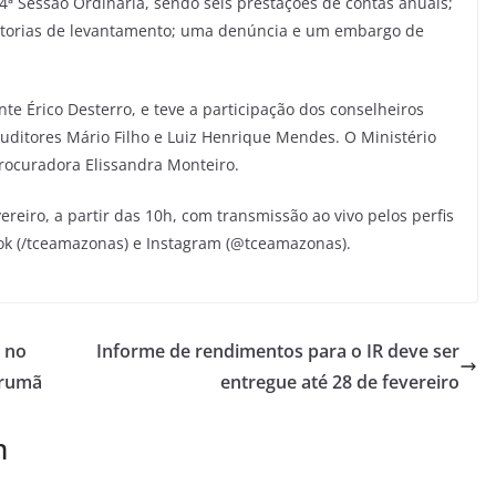
4ª Sessão Ordinária, sendo seis prestações de contas anuais;
uditorias de levantamento; uma denúncia e um embargo de
te Érico Desterro, e teve a participação dos conselheiros
auditores Mário Filho e Luiz Henrique Mendes. O Ministério
procuradora Elissandra Monteiro.
ereiro, a partir das 10h, com transmissão ao vivo pelos perfis
k (/tceamazonas) e Instagram (@tceamazonas).
 no
Informe de rendimentos para o IR deve ser
arumã
entregue até 28 de fevereiro
m