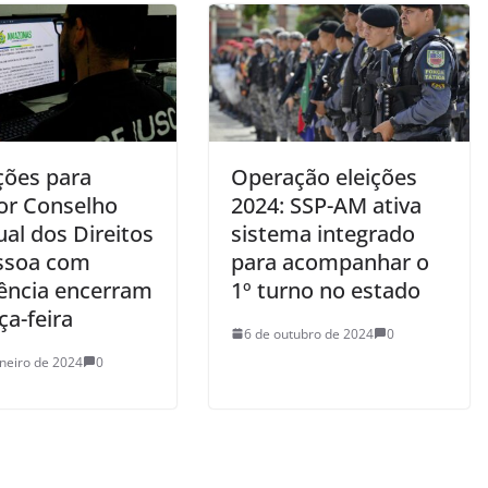
ções para
Operação eleições
r Conselho
2024: SSP-AM ativa
al dos Direitos
sistema integrado
ssoa com
para acompanhar o
iência encerram
1º turno no estado
ça-feira
6 de outubro de 2024
0
aneiro de 2024
0