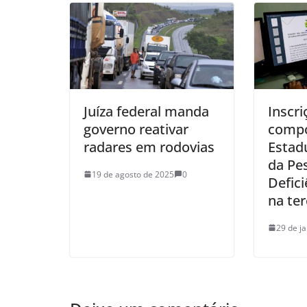
Juíza federal manda
Inscri
governo reativar
compo
radares em rodovias
Estadu
da Pe
19 de agosto de 2025
0
Defic
na ter
29 de j