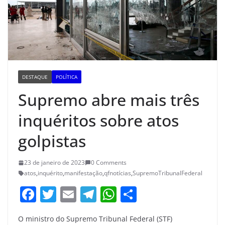
DESTAQUE
POLÍTICA
Supremo abre mais três
inquéritos sobre atos
golpistas
23 de janeiro de 2023
0 Comments
atos
,
inquérito
,
manifestação
,
qfnotícias
,
SupremoTribunalFederal
F
T
E
T
W
S
a
w
m
el
h
h
O ministro do Supremo Tribunal Federal (STF)