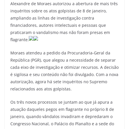
c
itt
ai
e
at
ar
Alexandre de Moraes autorizou a abertura de mais três
e
er
l
gr
s
e
inquéritos sobre os atos golpistas de 8 de janeiro,
b
a
A
ampliando as linhas de investigação contra
o
m
p
financiadores, autores intelectuais e pessoas que
praticaram o vandalismo mas não foram presas em
o
p
flagrante.
k
Moraes atendeu a pedido da Procuradoria-Geral da
República (PGR), que alegou a necessidade de separar
cada eixo de investigação e otimizar recursos. A decisão
é sigilosa e seu conteúdo não foi divulgado. Com a nova
autorização, agora há sete inquéritos no Supremo
relacionados aos atos golpistas.
Os três novos processos se juntam ao que já apura a
atuação daqueles pegos em flagrante no próprio 8 de
janeiro, quando vândalos invadiram e depredaram o
Congresso Nacional, o Palácio do Planalto e a sede do