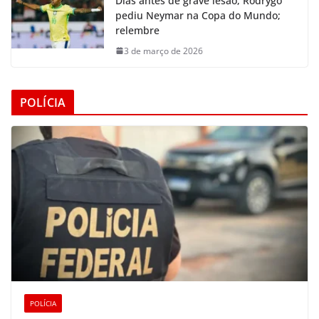
Dias antes de grave lesão, Rodrygo
pediu Neymar na Copa do Mundo;
relembre
3 de março de 2026
POLÍCIA
POLÍCIA