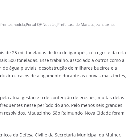
 frentes
,
noticia
,
Portal QF Noticías
,
Prefeitura de Manaus
,
transtornos
is de 25 mil toneladas de lixo de igarapés, córregos e da orla
ais 500 toneladas. Esse trabalho, associado a outros como a
de água pluviais, desobstrução de milhares bueiros e a
uzir os casos de alagamento durante as chuvas mais fortes,
 pela atual gestão é o de contenção de erosões, muitas delas
s frequentes nesse período do ano. Pelo menos seis grandes
ram resolvidos. Mauazinho, São Raimundo, Nova Cidade foram
cnicos da Defesa Civil e da Secretaria Municipal da Mulher,