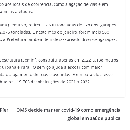
do aos locais de ocorrência, como alagação de vias e em
famílias afetadas.
na (Semulsp) retirou 12.610 toneladas de lixo dos igarapés.
2.876 toneladas. E neste mês de janeiro, foram mais 500
o, a Prefeitura também tem desassoreado diversos igarapés,
raestrutura (Seminf) construiu, apenas em 2022, 9.138 metros
 urbana e rural. O serviço ajuda a escoar com maior
vita o alagamento de ruas e avenidas. E em paralelo a esse
e bueiros: 19.766 desobstruções de 2021 a 2022.
Píer
OMS decide manter covid-19 como emergência
global em saúde pública