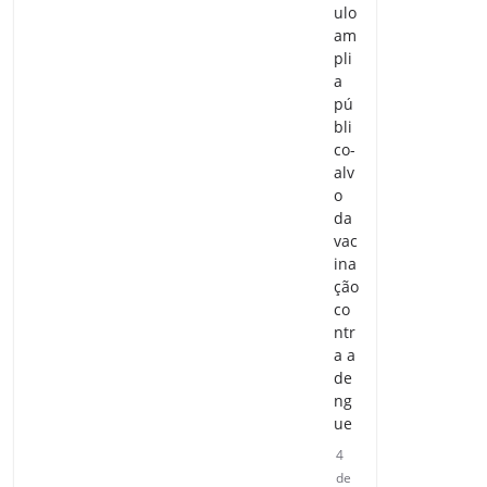
ulo
am
pli
a
pú
bli
co-
alv
o
da
vac
ina
ção
co
ntr
a a
de
ng
ue
4
de