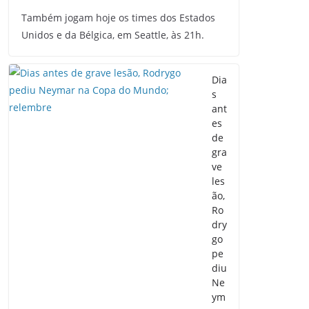
Também jogam hoje os times dos Estados
Unidos e da Bélgica, em Seattle, às 21h.
Dia
s
ant
es
de
gra
ve
les
ão,
Ro
dry
go
pe
diu
Ne
ym