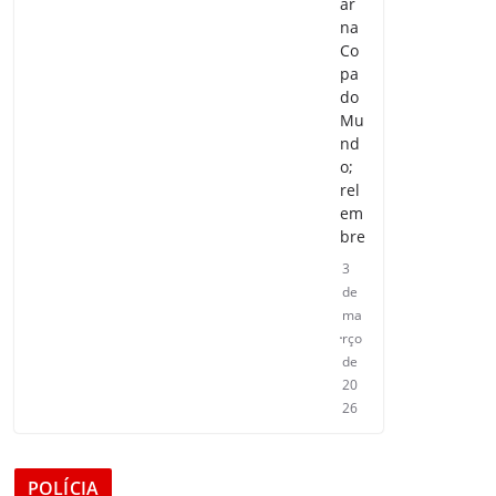
ar
na
Co
pa
do
Mu
nd
o;
rel
em
bre
3
de
ma
rço
de
20
26
POLÍCIA