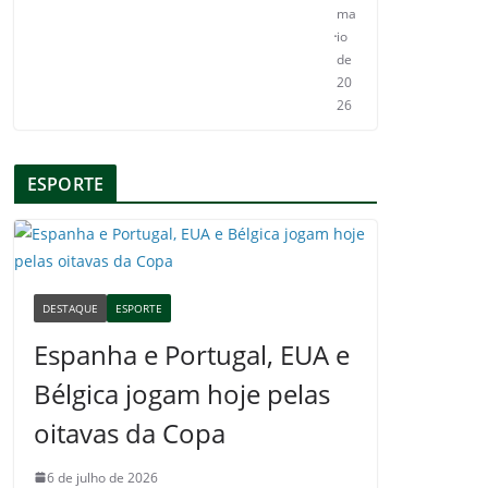
ma
io
de
20
26
ESPORTE
DESTAQUE
ESPORTE
Espanha e Portugal, EUA e
Bélgica jogam hoje pelas
oitavas da Copa
6 de julho de 2026