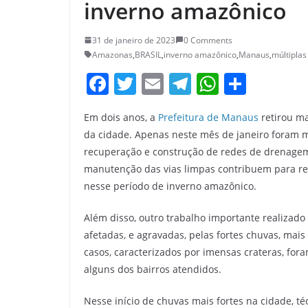
inverno amazônico
31 de janeiro de 2023
0 Comments
Amazonas
,
BRASIL
,
inverno amazônico
,
Manaus
,
múltiplas
F
T
E
T
W
S
a
w
m
el
h
h
Em dois anos, a
Prefeitura de Manaus
retirou ma
c
itt
ai
e
at
ar
da cidade. Apenas neste mês de janeiro foram m
e
er
l
gr
s
e
recuperação e construção de redes de drenagem 
b
a
A
manutenção das vias limpas contribuem para red
o
m
p
nesse período de inverno amazônico.
o
p
Além disso, outro trabalho importante realizado
k
afetadas, e agravadas, pelas fortes chuvas, mai
casos, caracterizados por imensas crateras, fo
alguns dos bairros atendidos.
Nesse início de chuvas mais fortes na cidade, té