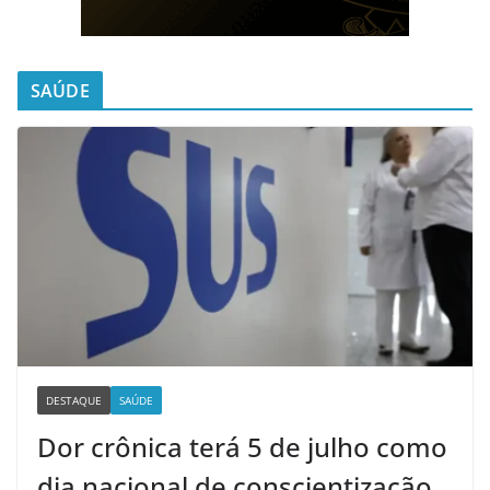
SAÚDE
DESTAQUE
SAÚDE
Dor crônica terá 5 de julho como
dia nacional de conscientização