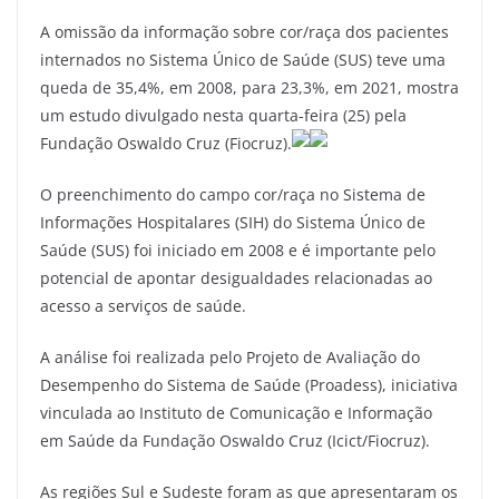
a
w
m
el
h
h
A omissão da informação sobre cor/raça dos pacientes
c
itt
ai
e
at
ar
internados no Sistema Único de Saúde (SUS) teve uma
e
er
l
gr
s
e
queda de 35,4%, em 2008, para 23,3%, em 2021, mostra
b
a
A
um estudo divulgado nesta quarta-feira (25) pela
o
m
p
Fundação Oswaldo Cruz (Fiocruz).
o
p
O preenchimento do campo cor/raça no Sistema de
k
Informações Hospitalares (SIH) do Sistema Único de
Saúde (SUS) foi iniciado em 2008 e é importante pelo
potencial de apontar desigualdades relacionadas ao
acesso a serviços de saúde.
A análise foi realizada pelo Projeto de Avaliação do
Desempenho do Sistema de Saúde (Proadess), iniciativa
vinculada ao Instituto de Comunicação e Informação
em Saúde da Fundação Oswaldo Cruz (Icict/Fiocruz).
As regiões Sul e Sudeste foram as que apresentaram os