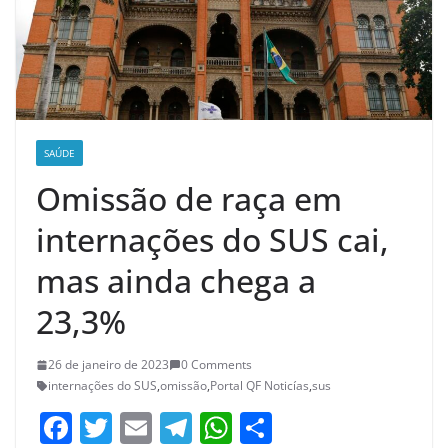
SAÚDE
Omissão de raça em
internações do SUS cai,
mas ainda chega a
23,3%
26 de janeiro de 2023
0 Comments
internações do SUS
,
omissão
,
Portal QF Noticías
,
sus
F
T
E
T
W
S