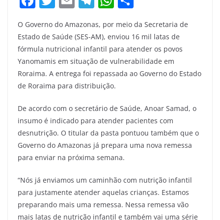
F
T
E
T
W
S
a
w
m
el
h
h
O Governo do Amazonas, por meio da Secretaria de
c
itt
ai
e
at
ar
Estado de Saúde (SES-AM), enviou 16 mil latas de
e
er
l
gr
s
e
fórmula nutricional infantil para atender os povos
b
a
A
Yanomamis em situação de vulnerabilidade em
o
m
p
Roraima. A entrega foi repassada ao Governo do Estado
de Roraima para distribuição.
o
p
k
De acordo com o secretário de Saúde, Anoar Samad, o
insumo é indicado para atender pacientes com
desnutrição. O titular da pasta pontuou também que o
Governo do Amazonas já prepara uma nova remessa
para enviar na próxima semana.
“Nós já enviamos um caminhão com nutrição infantil
para justamente atender aquelas crianças. Estamos
preparando mais uma remessa. Nessa remessa vão
mais latas de nutrição infantil e também vai uma série