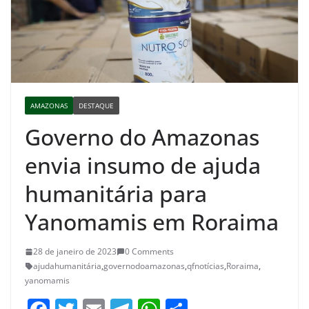
AMAZONAS
DESTAQUE
Governo do Amazonas
envia insumo de ajuda
humanitária para
Yanomamis em Roraima
28 de janeiro de 2023
0 Comments
ajudahumanitária
,
governodoamazonas
,
qfnotícias
,
Roraima
,
yanomamis