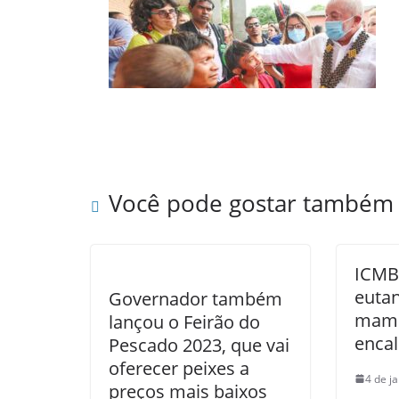
Você pode gostar também
ICMBi
euta
Governador também
mamí
lançou o Feirão do
enca
Pescado 2023, que vai
oferecer peixes a
4 de j
preços mais baixos