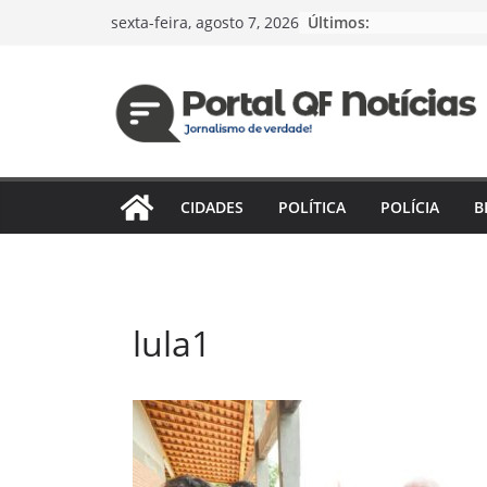
Pular
Últimos:
sexta-feira, agosto 7, 2026
para
o
conteúdo
CIDADES
POLÍTICA
POLÍCIA
B
lula1