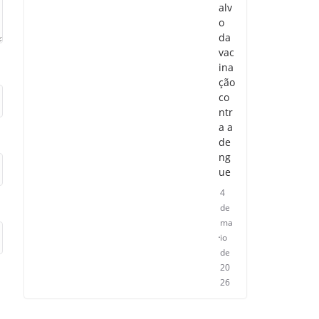
alv
o
da
vac
ina
ção
co
ntr
a a
de
ng
ue
4
de
ma
io
de
20
26