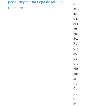
s
ant
es
de
gra
ve
les
ão,
Ro
dry
go
pe
diu
Ne
ym
ar
na
Co
pa
do
Mu