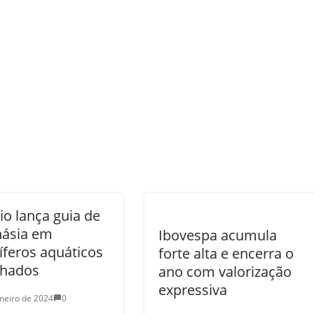
o lança guia de
násia em
Ibovespa acumula
feros aquáticos
forte alta e encerra o
lhados
ano com valorização
expressiva
aneiro de 2024
0