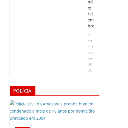
nd
o;
rel
em
bre
3
de
ma
rço
de
20
26
POLÍCIA