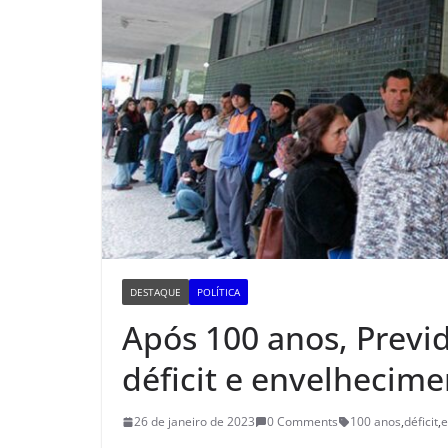
DESTAQUE
POLÍTICA
Após 100 anos, Previ
déficit e envelhecim
26 de janeiro de 2023
0 Comments
100 anos
,
déficit
,
e