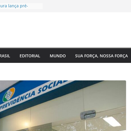
ura lança pré-
Câmara Federal pelo
agenda voltada à
 social
ugal, EUA e Bélgica
as oitavas da Copa
a acompanha
Eixo 2 do Plano
 Amazonas e reforça
RASIL
EDITORIAL
MUNDO
SUA FORÇA, NOSSA FORÇA
com o
to do estado
de saúde para um
Regina Maura
ença nas ruas e
andidatura à
l
 reforma urgente
de ônibus e
mendas para
o em Manaus