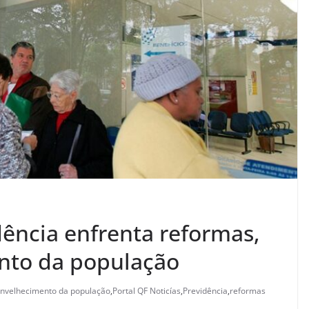
dência enfrenta reformas,
ento da população
nvelhecimento da população
,
Portal QF Noticías
,
Previdência
,
reformas