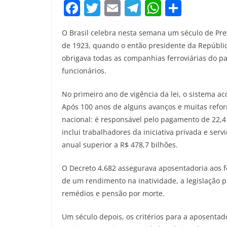
F
T
E
T
W
S
a
w
m
el
h
h
O Brasil celebra nesta semana um século de Pre
c
itt
ai
e
at
ar
de 1923, quando o então presidente da Repúbli
e
er
l
gr
s
e
obrigava todas as companhias ferroviárias do p
b
a
A
funcionários.
o
m
p
No primeiro ano de vigência da lei, o sistema a
o
p
Após 100 anos de alguns avanços e muitas refor
k
nacional: é responsável pelo pagamento de 22,
inclui trabalhadores da iniciativa privada e ser
anual superior a R$ 478,7 bilhões.
O Decreto 4.682 assegurava aposentadoria aos f
de um rendimento na inatividade, a legislação 
remédios e pensão por morte.
Um século depois, os critérios para a aposenta