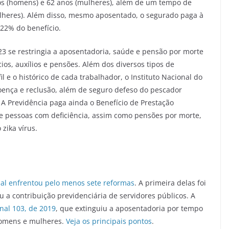
s (homens) e 62 anos (mulheres), além de um tempo de
ulheres). Além disso, mesmo aposentado, o segurado paga à
 22% do benefício.
3 se restringia a aposentadoria, saúde e pensão por morte
os, auxílios e pensões. Além dos diversos tipos de
 e o histórico de cada trabalhador, o Instituto Nacional do
 doença e reclusão, além de seguro defeso do pescador
. A Previdência paga ainda o Benefício de Prestação
e pessoas com deficiência, assim como pensões por morte,
zika vírus.
ial enfrentou pelo menos sete reformas
. A primeira delas foi
iu a contribuição previdenciária de servidores públicos. A
nal 103, de 2019
, que extinguiu a aposentadoria por tempo
homens e mulheres.
Veja os principais pontos
.