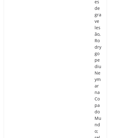
es
de
gra
ve
les
ão,
Ro
dry
go
pe
diu
Ne
ym
ar
na
Co
pa
do
Mu
nd
o;
rel