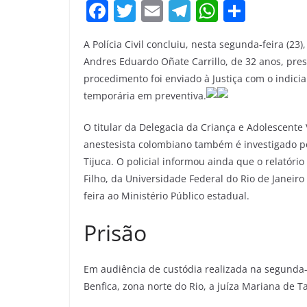
F
T
E
T
W
S
a
w
m
el
h
h
A Polícia Civil concluiu, nesta segunda-feira (2
c
itt
ai
e
at
ar
Andres Eduardo Oñate Carrillo, de 32 anos, pre
e
er
l
gr
s
e
procedimento foi enviado à Justiça com o indici
b
a
A
temporária em preventiva.
o
m
p
O titular da Delegacia da Criança e Adolescente
o
p
anestesista colombiano também é investigado po
k
Tijuca. O policial informou ainda que o relatóri
Filho, da Universidade Federal do Rio de Janeir
feira ao Ministério Público estadual.
Prisão
Em audiência de custódia realizada na segunda-
Benfica, zona norte do Rio, a juíza Mariana de 