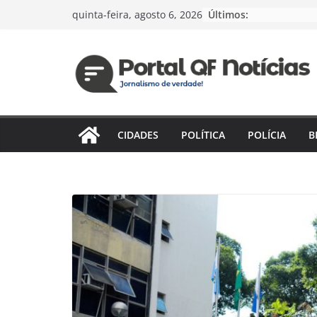
Pular
Últimos:
quinta-feira, agosto 6, 2026
para
o
conteúdo
CIDADES
POLÍTICA
POLÍCIA
B