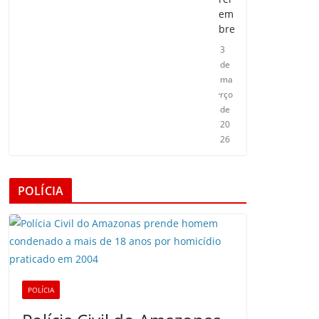
em
bre
3
de
ma
rço
de
20
26
POLÍCIA
POLÍCIA