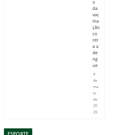
o
da
vac
ina
ção
co
ntr
a a
de
ng
ue
4
de
ma
io
de
20
26
ESPORTE