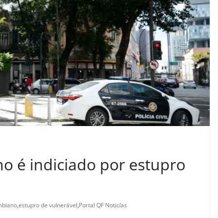
o é indiciado por estupro
mbiano
,
estupro de vulnerável
,
Portal QF Noticías