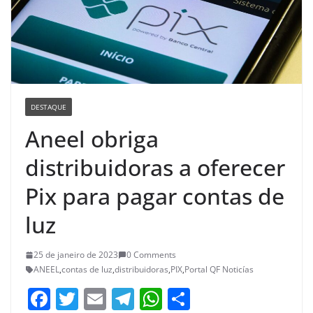
DESTAQUE
Aneel obriga
distribuidoras a oferecer
Pix para pagar contas de
luz
25 de janeiro de 2023
0 Comments
ANEEL
,
contas de luz
,
distribuidoras
,
PIX
,
Portal QF Noticías
F
T
E
T
W
S