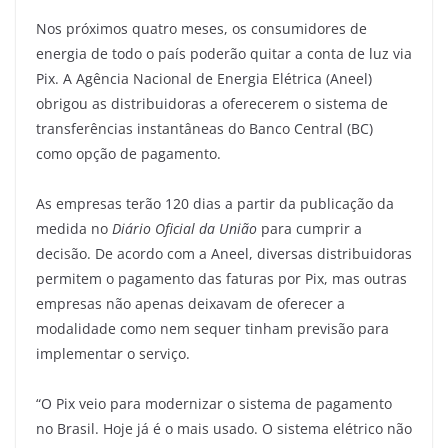
a
w
m
el
h
h
Nos próximos quatro meses, os consumidores de
c
itt
ai
e
at
ar
energia de todo o país poderão quitar a conta de luz via
e
er
l
gr
s
e
Pix. A Agência Nacional de Energia Elétrica (Aneel)
b
a
A
obrigou as distribuidoras a oferecerem o sistema de
o
m
p
transferências instantâneas do Banco Central (BC)
como opção de pagamento.
o
p
k
As empresas terão 120 dias a partir da publicação da
medida no
Diário Oficial da União
para cumprir a
decisão. De acordo com a Aneel, diversas distribuidoras
permitem o pagamento das faturas por Pix, mas outras
empresas não apenas deixavam de oferecer a
modalidade como nem sequer tinham previsão para
implementar o serviço.
“O Pix veio para modernizar o sistema de pagamento
no Brasil. Hoje já é o mais usado. O sistema elétrico não