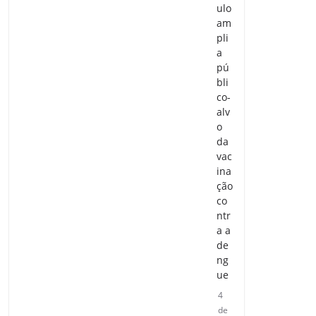
ulo
am
pli
a
pú
bli
co-
alv
o
da
vac
ina
ção
co
ntr
a a
de
ng
ue
4
de