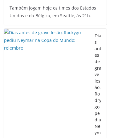
Também jogam hoje os times dos Estados
Unidos e da Bélgica, em Seattle, às 21h.
Dia
s
ant
es
de
gra
ve
les
ão,
Ro
dry
go
pe
diu
Ne
ym