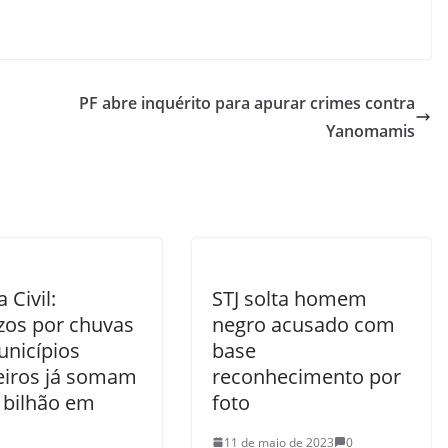
PF abre inquérito para apurar crimes contra
Yanomamis
 Civil:
STJ solta homem
ízos por chuvas
negro acusado com
nicípios
base
leiros já somam
reconhecimento por
 bilhão em
foto
11 de maio de 2023
0