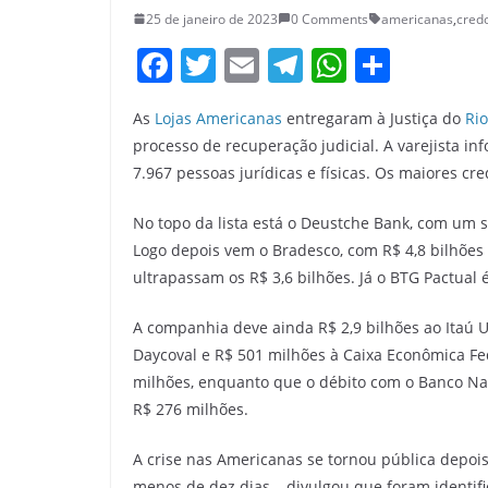
25 de janeiro de 2023
0 Comments
americanas
,
cred
F
T
E
T
W
S
a
w
m
el
h
h
As
Lojas Americanas
entregaram à Justiça do
Rio
c
itt
ai
e
at
ar
processo de recuperação judicial. A varejista 
e
er
l
gr
s
e
7.967 pessoas jurídicas e físicas. Os maiores c
b
a
A
No topo da lista está o Deustche Bank, com um sa
o
m
p
Logo depois vem o Bradesco, com R$ 4,8 bilhões
o
p
ultrapassam os R$ 3,6 bilhões. Já o BTG Pactual é
k
A companhia deve ainda R$ 2,9 bilhões ao Itaú U
Daycoval e R$ 501 milhões à Caixa Econômica Fed
milhões, enquanto que o débito com o Banco Na
R$ 276 milhões.
A crise nas Americanas se tornou pública depois
menos de dez dias – divulgou que foram identifi