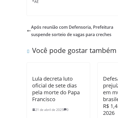
*AE
Após reunião com Defensoria, Prefeitura
suspende sorteio de vagas para creches
Você pode gostar também
Lula decreta luto
Defesa
oficial de sete dias
preju
pela morte do Papa
em mu
Francisco
brasi
R$ 1,4
21 de abril de 2025
0
2026