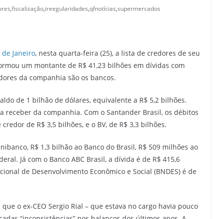
ores
,
fiscalização
,
ireegularidades
,
qfnotícias
,
supermercados
 de Janeiro
, nesta quarta-feira (25), a lista de credores de seu
informou um montante de R$ 41,23 bilhões em dívidas com
redores da companhia são os bancos.
ldo de 1 bilhão de dólares, equivalente a R$ 5,2 bilhões.
 a receber da companhia. Com o Santander Brasil, os débitos
 credor de R$ 3,5 bilhões, e o BV, de R$ 3,3 bilhões.
nibanco, R$ 1,3 bilhão ao Banco do Brasil, R$ 509 milhões ao
eral. Já com o Banco ABC Brasil, a dívida é de R$ 415,6
cional de Desenvolvimento Econômico e Social (BNDES) é de
 que o ex-CEO Sergio Rial – que estava no cargo havia pouco
cadas “inconsistências” nos balanços dos últimos anos. A