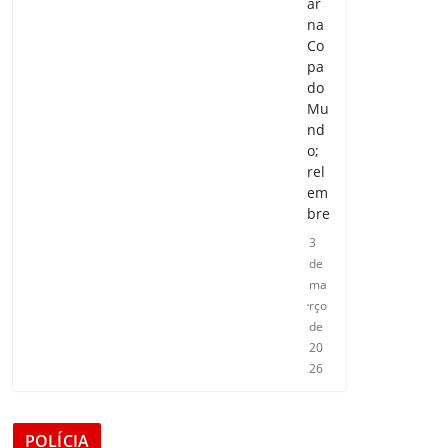
ar
na
Co
pa
do
Mu
nd
o;
rel
em
bre
3
de
ma
rço
de
20
26
POLÍCIA