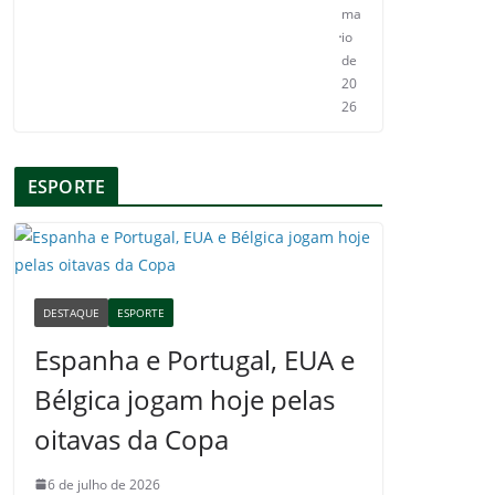
ma
io
de
20
26
ESPORTE
DESTAQUE
ESPORTE
Espanha e Portugal, EUA e
Bélgica jogam hoje pelas
oitavas da Copa
6 de julho de 2026